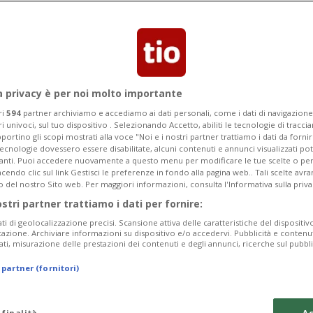
Categoria
Data Fine
a privacy è per noi molto importante
ri
594
partner archiviamo e accediamo ai dati personali, come i dati di navigazione 
ri univoci, sul tuo dispositivo . Selezionando Accetto, abiliti le tecnologie di tracc
Tuesday 11
Wednesday 12
Thursday 13
portino gli scopi mostrati alla voce "Noi e i nostri partner trattiamo i dati da fornir
tecnologie dovessero essere disabilitate, alcuni contenuti e annunci visualizzati 
vanti. Puoi accedere nuovamente a questo menu per modificare le tue scelte o per
endo clic sul link Gestisci le preferenze in fondo alla pagina web.. Tali scelte avr
o del nostro Sito web. Per maggiori informazioni, consulta l'Informativa sulla priva
ostri partner trattiamo i dati per fornire:
In
ati di geolocalizzazione precisi. Scansione attiva delle caratteristiche del dispositivo 
icazione. Archiviare informazioni su dispositivo e/o accedervi. Pubblicità e contenu
Ma
ati, misurazione delle prestazioni dei contenuti e degli annunci, ricerche sul pubbl
Su
 partner (fornitori)
da
 finalità
Ac