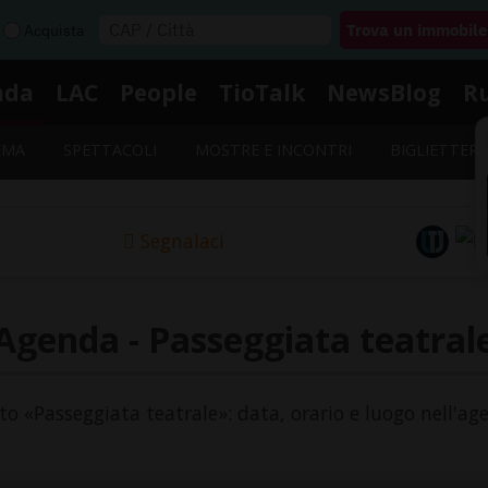
Acquista
nda
LAC
People
TioTalk
NewsBlog
R
EMA
SPETTACOLI
MOSTRE E INCONTRI
BIGLIETTERI
Segnalaci
Agenda - Passeggiata teatral
nto «Passeggiata teatrale»: data, orario e luogo nell'ag