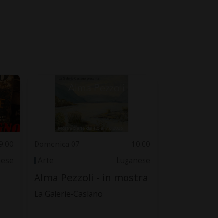
9.00
Domenica 07
10.00
nese
Arte
Luganese
Alma Pezzoli - in mostra
La Galerie-Caslano