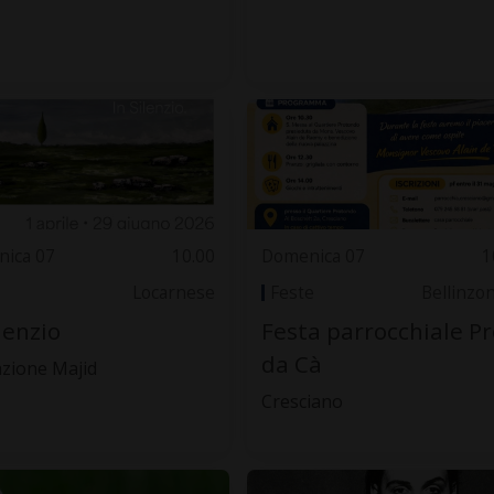
ica 07
10.00
Domenica 07
1
Locarnese
Feste
Bellinzo
ilenzio
Festa parrocchiale Pr
da Cà
zione Majid
Cresciano