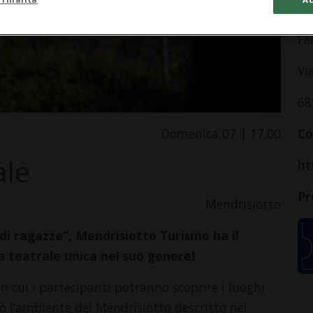
In
Fe
Vi
68
Domenica 07 | 17.00
Co
ale
ht
Pr
Mendrisiotto
ro di ragazze”, Mendrisiotto Turismo ha il
 teatrale unica nel suo genere!
n cui i partecipanti potranno scoprire i luoghi
o l’ambiente del Mendrisiotto descritto nel