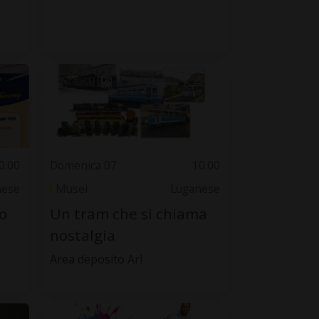
0.00
Domenica 07
10.00
nese
Musei
Luganese
o
Un tram che si chiama
nostalgia
Area deposito Arl