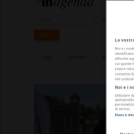
Data Inizio
CERCA
La vostr
Noi e i nost
identificato
Oggi
Domani
Monday 10
affinché sup
cui queste 
essere rile
consenso fac
nel contest
Noi e i n
Utilizzare d
dell’identif
personalizz
di servizi.
Elenco dei
Mostra