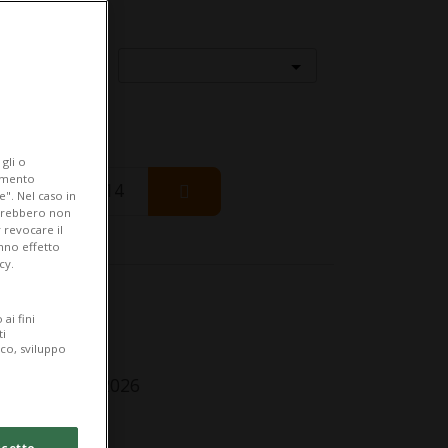
Località
gli o
iamento
Friday 14
e". Nel caso in
potrebbero non
 revocare il
anno effetto
cy.
fo Evento
ai fini
ti
ggiorenni
ico, sviluppo
nday 7 June 2026
lle 17.00
cetto