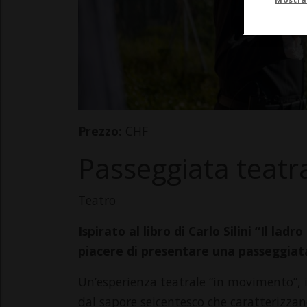
Prezzo:
CHF
Passeggiata teatr
Teatro
Ispirato al libro di Carlo Silini “Il lad
piacere di presentare una passeggiata
Un’esperienza teatrale “in movimento”, i
dal sapore seicentesco che caratterizzan