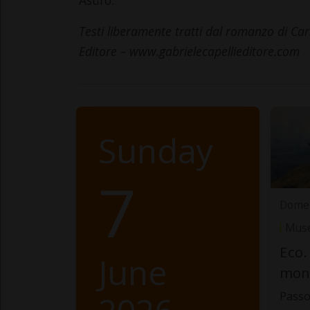
Testi liberamente tratti dal romanzo di Carl
Editore – www.gabrielecapellieditore.com
Sunday
7
Domen
Muse
Eco.
June
mon
Passo