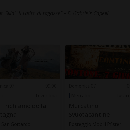
o Silini “Il Ladro di ragazze” – © Gabriele Capelli
ica 07
09.00
Domenica 07
0
i
Leventina
Mercatini
Locar
 Il richiamo della
Mercatino
tagna
Svuotacantine
 San Gottardo
Posteggio Mobili Pfister