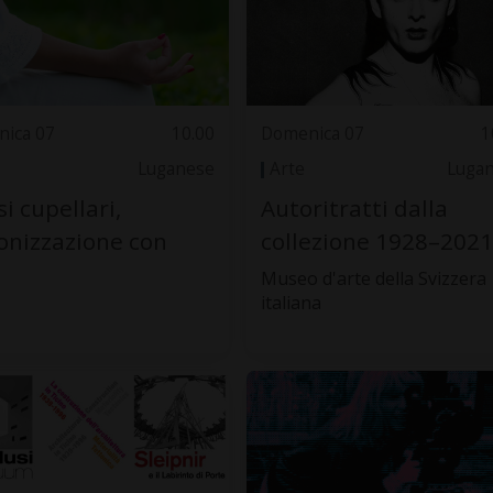
ica 07
10.00
Domenica 07
1
Luganese
Arte
Luga
i cupellari,
Autoritratti dalla
nizzazione con
collezione 1928–2021
Museo d'arte della Svizzera
italiana