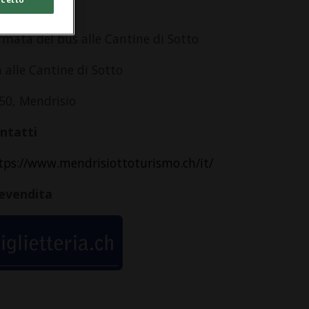
dirizzo
rmata del bus alle Cantine di Sotto
a alle Cantine di Sotto
50, Mendrisio
ntatti
tps://www.mendrisiottoturismo.ch/it/
evendita