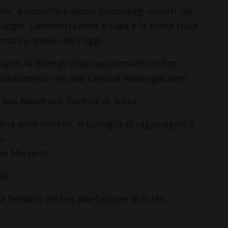
lini, e incontrare alcuni personaggi narrati nel
 luoghi. L’ambientazione è cupa e la storia truce
rso da quello che è oggi.
ate, là dove gli attori proporranno le loro
stazione di vini alla Cantina Valsangiacomo.
l bus Mendrisio, Cantine di Sotto
ona sono limitati, si consiglia di raggiungere il
to
San Martino)
26
la fermata del bus alle Cantine di Sotto,