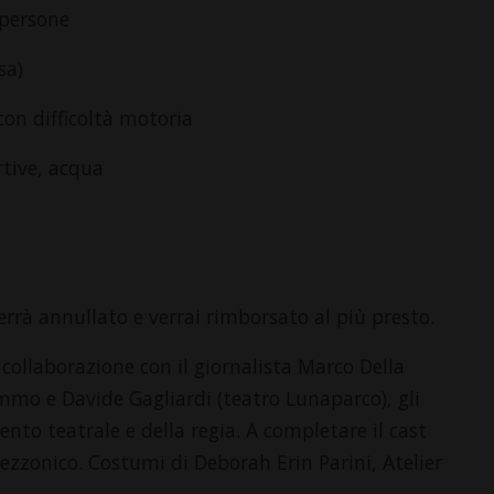
 persone
sa)
con difficoltà motoria
rtive, acqua
rrà annullato e verrai rimborsato al più presto.
 collaborazione con il giornalista Marco Della
mmo e Davide Gagliardi (teatro Lunaparco), gli
ento teatrale e della regia. A completare il cast
Rezzonico. Costumi di Deborah Erin Parini, Atelier