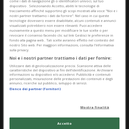
come i dati di navigazione gli o identificatori univoci, sul tuo
Dettagli importanti
dispositivo . Selezionando Accetto, abiliti le tecnologie di
tracciamento affinché supportino gli scopi mostrati alla voce "Noi e i
nostri partner trattiamo i dati da fornire". Nel caso in cui queste
Nessuna prenotazione necessaria per l'evento
tecnologie dovessero essere disabilitate, alcuni contenuti e annunci
musicale, ma si consiglia di arrivare in anticipo per
visualizzati potrebbero non essere rilevanti. Puoi accedere
nuovamente a questo menu per modificare le tue scelte o per
assicurarsi i migliori posti disponibili.
revocare il consenso facendo clic sul link Gestisci le preferenze in
fondo alla pagina web.. Tali scelte avranno effetto nel contesto del
nostro Sito web. Per maggiori informazioni, consulta l'Informativa
Esperienza aperta a tutti: Un'occasione da non
sulla privacy.
perdere per chiunque voglia godersi una
Noi e i nostri partner trattiamo i dati per fornire:
mattinata di musica dal vivo in uno scenario da
Utilizzare dati di geolocalizzazione precisi. Scansione attiva delle
caratteristiche del dispositivo ai fini dell’identificazione. Archiviare
sogno.
informazioni su dispositivo e/o accedervi. Pubblicità e contenuti
personalizzati, misurazione delle prestazioni dei contenuti e degli
annunci, ricerche sul pubblico, sviluppo di servizi.
Info Evento
Elenco dei partner (fornitori)
Per tutti
Mostra finalità
Saturday 6 June 2026
dalle 11.00
Accetto