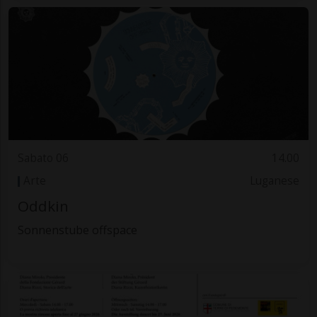
Sabato 06
14.00
Arte
Luganese
Oddkin
Sonnenstube offspace