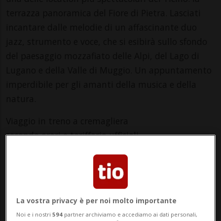
terrazza panoramica del Fiore di Pietra. Lasciati
incantare dalle melodie di un affascinante duo
jazz, strumento e voce, che si esibirà sullo sfondo
del paesaggio mozzafiato delle Alpi, del Lago di
Lugano e della Valle di Muggio. Un appuntamento
imperdibile per gli amanti della musica e della
natura.
Viaggio in treno a cremagliera
secondo orari e tariffario ufficiali.
Programma
Dalle 11:00 in poi: l'inizio della matinée jazz sulla
terrazza panoramica
La vostra privacy è per noi molto importante
Noi e i nostri
594
partner archiviamo e accediamo ai dati personali,