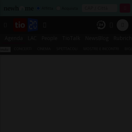
Affitta
Acquista
Agenda
LAC
People
TioTalk
NewsBlog
Rubrich
CONCERTI
CINEMA
SPETTACOLI
MOSTRE E INCONTRI
BIG