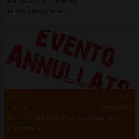
Isa Hesse-Rabinovitch!
Museo Hermann Hesse
Sabato 06
11.00
Musica
Mendrisiotto
EVENTO ANNULLATO - Jazz Matinée
Fiore di Pietra