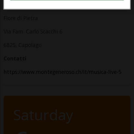
Indirizzo
Fiore di Pietra
Via Fam. Carlo Scacchi 6
6825, Capolago
Contatti
https://www.montegeneroso.ch/it/musica-live-5
Saturday