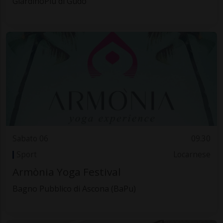
GiardinoPiù di Gudo
Sabato 06
09.30
Sport
Locarnese
Armònia Yoga Festival
Bagno Pubblico di Ascona (BaPu)