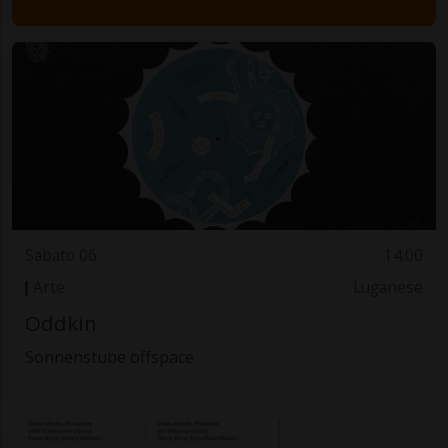
Sabato 06
14.00
Arte
Luganese
Oddkin
Sonnenstube offspace