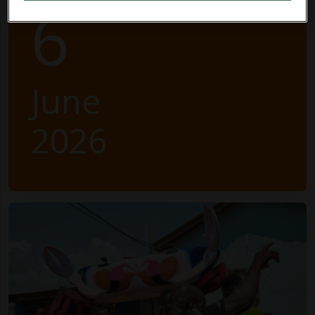
6
June
2026