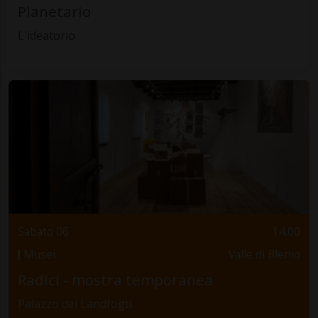
Planetario
L'ideatorio
Sabato 06
14.00
Musei
Valle di Blenio
Radici - mostra temporanea
Palazzo dei Landfogti