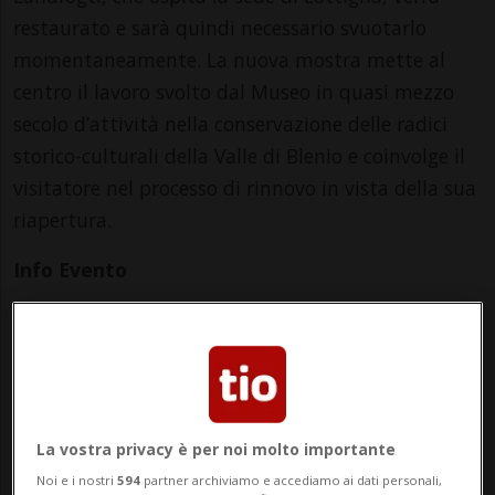
restaurato e sarà quindi necessario svuotarlo
momentaneamente. La nuova mostra mette al
centro il lavoro svolto dal Museo in quasi mezzo
secolo d’attività nella conservazione delle radici
storico-culturali della Valle di Blenio e coinvolge il
visitatore nel processo di rinnovo in vista della sua
riapertura.
Info Evento
Per tutti
da Sunday 5 April 2026
a Sunday 8 November 2026
Ma,Me,Gi,Ve,Sa,Do
La vostra privacy è per noi molto importante
dalle 14.00
Noi e i nostri
594
partner archiviamo e accediamo ai dati personali,