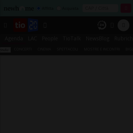
Affitta
Acquista
Agenda
LAC
People
TioTalk
NewsBlog
Rubrich
CONCERTI
CINEMA
SPETTACOLI
MOSTRE E INCONTRI
BIG