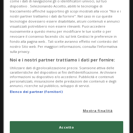
come i dati di navigazione gli o identificatori univoci, sul tuo
Indirizzo
dispositivo . Selezionando Accetto, abiliti le tecnologie di
tracciamento affinché supportino gli scopi mostrati alla voce "Noi e i
nostri partner trattiamo i dati da fornire". Nel caso in cui queste
Palazzo dei Landfogti
tecnologie dovessero essere disabilitate, alcuni contenuti e annunci
visualizzati potrebbero non essere rilevanti. Puoi accedere
6716, Lottigna
nuovamente a questo menu per modificare le tue scelte o per
revocare il consenso facendo clic sul link Gestisci le preferenze in
fondo alla pagina web.. Tali scelte avranno effetto nel contesto del
Contatti
nostro Sito web. Per maggiori informazioni, consulta l'Informativa
sulla privacy.
https://museovallediblenio.ch/
Noi e i nostri partner trattiamo i dati per fornire:
Utilizzare dati di geolocalizzazione precisi. Scansione attiva delle
Socials
caratteristiche del dispositivo ai fini dell’identificazione. Archiviare
informazioni su dispositivo e/o accedervi. Pubblicità e contenuti
personalizzati, misurazione delle prestazioni dei contenuti e degli
annunci, ricerche sul pubblico, sviluppo di servizi.
Elenco dei partner (fornitori)
Mostra finalità
Saturday
Accetto