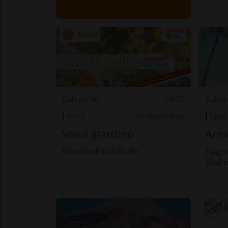
Sabato 06
09.00
Sabat
Altro
Bellinzonese
Spor
Vivi il giardino
Armò
GiardinoPiù di Gudo
Bagno
(BaPu