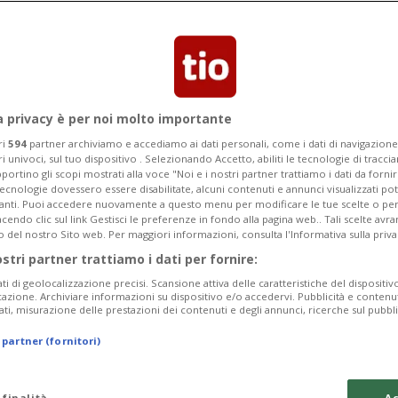
Categoria
Data Fine
a privacy è per noi molto importante
ri
594
partner archiviamo e accediamo ai dati personali, come i dati di navigazione 
ri univoci, sul tuo dispositivo . Selezionando Accetto, abiliti le tecnologie di tracc
Tuesday 11
Wednesday 12
Thursday 13
portino gli scopi mostrati alla voce "Noi e i nostri partner trattiamo i dati da fornir
tecnologie dovessero essere disabilitate, alcuni contenuti e annunci visualizzati 
vanti. Puoi accedere nuovamente a questo menu per modificare le tue scelte o per
endo clic sul link Gestisci le preferenze in fondo alla pagina web.. Tali scelte avr
o del nostro Sito web. Per maggiori informazioni, consulta l'Informativa sulla priva
ostri partner trattiamo i dati per fornire:
In
ati di geolocalizzazione precisi. Scansione attiva delle caratteristiche del dispositivo 
icazione. Archiviare informazioni su dispositivo e/o accedervi. Pubblicità e contenu
Pe
ati, misurazione delle prestazioni dei contenuti e degli annunci, ricerche sul pubbl
da
 partner (fornitori)
a 
Gi
 finalità
Ac