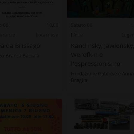
o 06
10.00
Sabato 06
1
erenze
Locarnese
Arte
Luga
a da Brissago
Kandinsky, Jawlensky
Werefkin e
zo Branca Baccalà
l'espressionismo
Fondazione Gabriele e Anna
Braglia