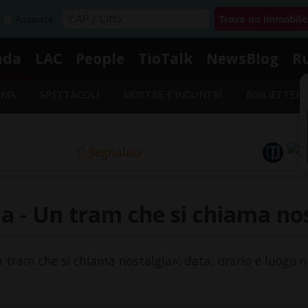
Acquista
nda
LAC
People
TioTalk
NewsBlog
R
EMA
SPETTACOLI
MOSTRE E INCONTRI
BIGLIETTERI
Segnalaci
 - Un tram che si chiama no
n tram che si chiama nostalgia»: data, orario e luogo n