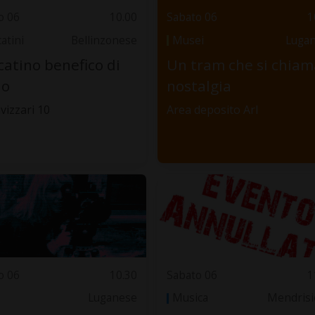
o 06
10.00
Sabato 06
1
atini
Bellinzonese
Musei
Luga
atino benefico di
Un tram che si chiam
io
nostalgia
vizzari 10
Area deposito Arl
o 06
10.30
Sabato 06
1
Luganese
Musica
Mendrisi