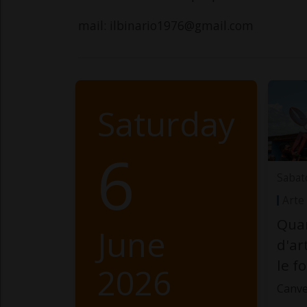
mail: ilbinario1976@gmail.com
Saturday
6
Sabat
Arte
Quan
June
d'ar
le f
2026
Canve