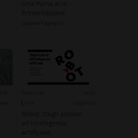
-
Una Poma al dì -
Presentazione
Libreria Pagina 21
3.30
Sabato 06
14.00
nese
Arte
Luganese
Robot. Dagli automi
all'intelligenza
artificiale