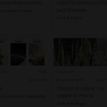
Hesse-Rabinovitch!
EVENTO ANNULLATO 
Jazz Matinée
o Hermann Hesse
Fiore di Pietra
o 06
11.00
Sabato 06
1
Locarnese
Appuntamenti
Locar
e
Chicchi di storia - La
segale di Peccia
 Centovalli e Pedemonte
Isole di Brissago