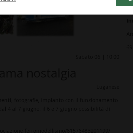
da
In
Ar
69
Sabato 06 | 10.00
iama nostalgia
Luganese
enti, fotografie, impianto con il funzionamento
l 4 al 7 giugno, il 6 e 7 giugno possibilità di
sociazione-ferromodellismo/61576483201199/