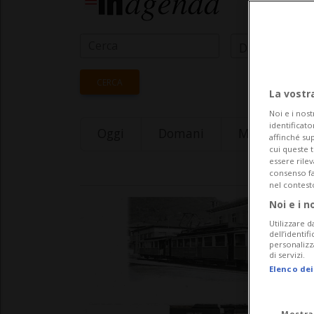
Data Inizio
CERCA
La vostr
Noi e i nost
identificato
Oggi
Domani
Monday 10
affinché sup
cui queste 
essere rile
consenso fac
nel contest
Noi e i n
Utilizzare d
dell’identif
personalizz
di servizi.
Elenco dei
Mostra