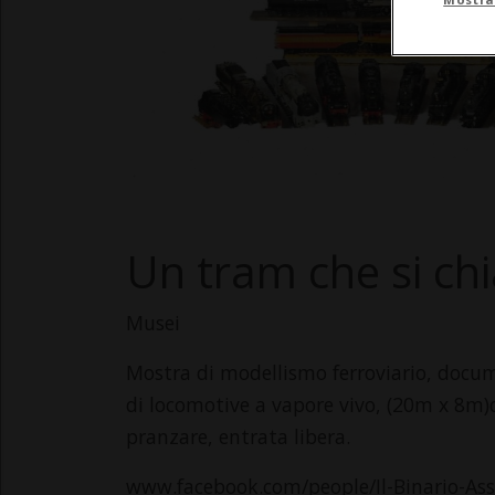
Un tram che si ch
Musei
Mostra di modellismo ferroviario, docum
di locomotive a vapore vivo, (20m x 8m)da
pranzare, entrata libera.
www.facebook.com/people/Il-Binario-As