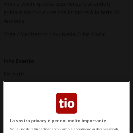
Vieni a vivere questa esperienza lasciandoti
guidare dal tuo cuore che incontrerà la terra di
Armònia.
Yoga / Meditation / Ayurveda / Live Music
Info Evento
Per tutti
Saturday 6 June 2026
dalle 09.30
Indirizzo
La vostra privacy è per noi molto importante
Bagno Pubblico di Ascona (BaPu)
Noi e i nostri
594
partner archiviamo e accediamo ai dati personali,