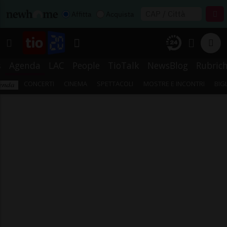
Affitta
Acquista
s
Agenda
LAC
People
TioTalk
NewsBlog
Rubric
CONCERTI
CINEMA
SPETTACOLI
MOSTRE E INCONTRI
BIG