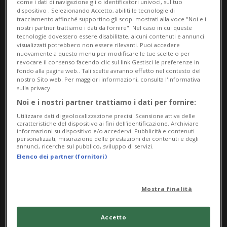
come i dati di navigazione gli o identificatori univoci, sul tuo
Via Fenaro 9, 6612 Ascona
dispositivo . Selezionando Accetto, abiliti le tecnologie di
tracciamento affinché supportino gli scopi mostrati alla voce "Noi e i
6612, Ascona
nostri partner trattiamo i dati da fornire". Nel caso in cui queste
tecnologie dovessero essere disabilitate, alcuni contenuti e annunci
visualizzati potrebbero non essere rilevanti. Puoi accedere
Contatti
nuovamente a questo menu per modificare le tue scelte o per
revocare il consenso facendo clic sul link Gestisci le preferenze in
fondo alla pagina web.. Tali scelte avranno effetto nel contesto del
https://armonia-yoga.ch/festival/
nostro Sito web. Per maggiori informazioni, consulta l'Informativa
sulla privacy.
Socials
Noi e i nostri partner trattiamo i dati per fornire:
Utilizzare dati di geolocalizzazione precisi. Scansione attiva delle
caratteristiche del dispositivo ai fini dell’identificazione. Archiviare
informazioni su dispositivo e/o accedervi. Pubblicità e contenuti
Prevendita
personalizzati, misurazione delle prestazioni dei contenuti e degli
annunci, ricerche sul pubblico, sviluppo di servizi.
Elenco dei partner (fornitori)
Mostra finalità
Accetto