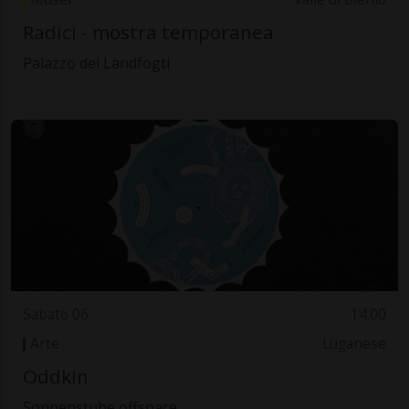
Radici - mostra temporanea
Palazzo dei Landfogti
Sabato 06
14.00
Arte
Luganese
Oddkin
Sonnenstube offspace