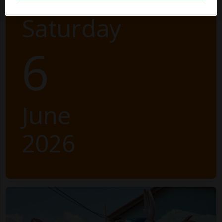
Saturday
6
June
2026