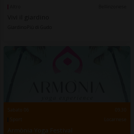
Altro
Bellinzonese
Vivi il giardino
GiardinoPiù di Gudo
Sabato 06
09.30
Sport
Locarnese
Armònia Yoga Festival