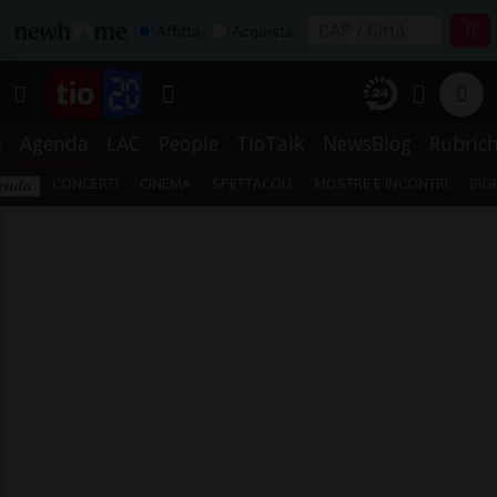
Affitta
Acquista
s
Agenda
LAC
People
TioTalk
NewsBlog
Rubric
CONCERTI
CINEMA
SPETTACOLI
MOSTRE E INCONTRI
BIG