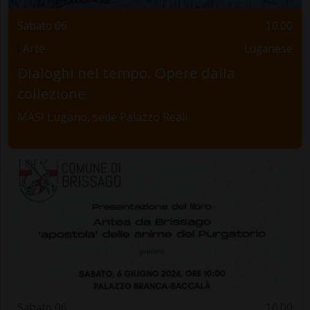
Sabato 06
10.00
Arte
Luganese
Dialoghi nel tempo. Opere dalla
collezione
MASI Lugano, sede Palazzo Reali
Sabato 06
10.00