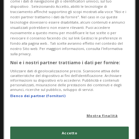
come i dati di navigazione gli o identificatori univoci, sul tuo
dispositivo . Selezionando Accetto, abiliti le tecnologie di
Boccioni, accostati alle fotografie Bernd e Hilla
tracciamento affinché supportino gli scopi mostrati alla voce "Noi e i
Becher.
nostri partner trattiamo i dati da fornire". Nel caso in cui queste
tecnologie dovessero essere disabilitate, alcuni contenuti e annunci
visualizzati potrebbero non essere rilevanti. Puoi accedere
Ma / Me / Ve: 11.00 – 18.00
nuovamente a questo menu per modificare le tue scelte o per
revocare il consenso facendo clic sul link Gestisci le preferenze in
Gio: 11.00 – 20.00
fondo alla pagina web.. Tali scelte avranno effetto nel contesto del
Sa / Do / Festivi: 10.00 – 18.00
nostro Sito web. Per maggiori informazioni, consulta l'Informativa
sulla privacy.
Lu: chiu­so
Noi e i nostri partner trattiamo i dati per fornire:
Info Evento
Utilizzare dati di geolocalizzazione precisi. Scansione attiva delle
caratteristiche del dispositivo ai fini dell’identificazione. Archiviare
informazioni su dispositivo e/o accedervi. Pubblicità e contenuti
Per tutti
personalizzati, misurazione delle prestazioni dei contenuti e degli
annunci, ricerche sul pubblico, sviluppo di servizi.
Elenco dei partner (fornitori)
da Saturday 28 March 2026
a Sunday 20 September 2026
Mostra finalità
Ma,Me,Gi,Ve,Sa,Do
dalle 10.00
Accetto