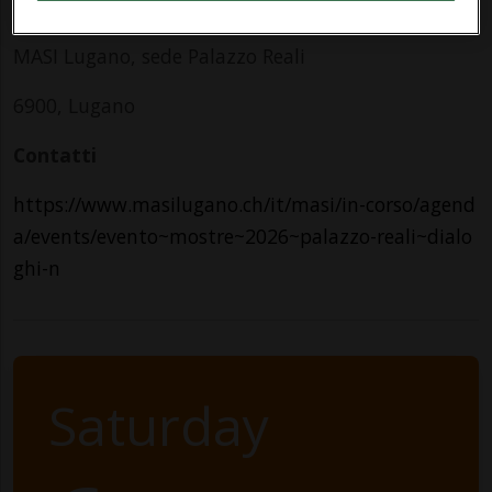
Indirizzo
MASI Lugano, sede Palazzo Reali
6900, Lugano
Contatti
https://www.masilugano.ch/it/masi/in-corso/agend
a/events/evento~mostre~2026~palazzo-reali~dialo
ghi-n
Saturday