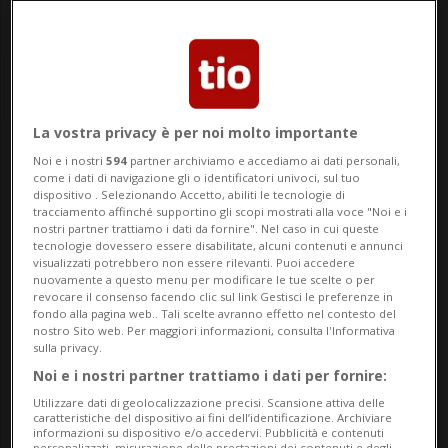
La vostra privacy è per noi molto importante
Noi e i nostri
594
partner archiviamo e accediamo ai dati personali,
Notizie su Valutazioni
come i dati di navigazione gli o identificatori univoci, sul tuo
dispositivo . Selezionando Accetto, abiliti le tecnologie di
tracciamento affinché supportino gli scopi mostrati alla voce "Noi e i
nostri partner trattiamo i dati da fornire". Nel caso in cui queste
Segui le notizie e gli approfondimenti su
tecnologie dovessero essere disabilitate, alcuni contenuti e annunci
visualizzati potrebbero non essere rilevanti. Puoi accedere
Valutazioni.
nuovamente a questo menu per modificare le tue scelte o per
revocare il consenso facendo clic sul link Gestisci le preferenze in
fondo alla pagina web.. Tali scelte avranno effetto nel contesto del
nostro Sito web. Per maggiori informazioni, consulta l'Informativa
sulla privacy.
Noi e i nostri partner trattiamo i dati per fornire:
Utilizzare dati di geolocalizzazione precisi. Scansione attiva delle
caratteristiche del dispositivo ai fini dell’identificazione. Archiviare
informazioni su dispositivo e/o accedervi. Pubblicità e contenuti
personalizzati, misurazione delle prestazioni dei contenuti e degli