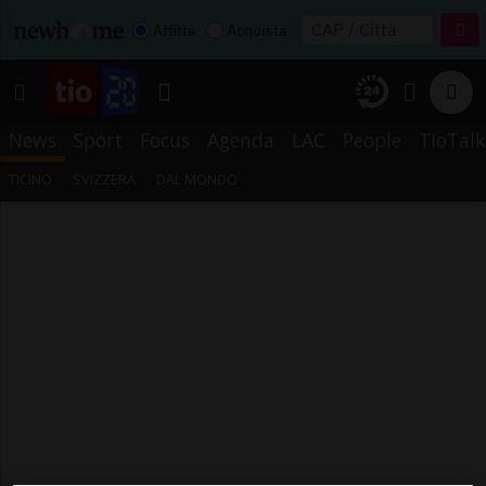
Affitta
Acquista
News
Sport
Focus
Agenda
LAC
People
TioTalk
TICINO
SVIZZERA
DAL MONDO