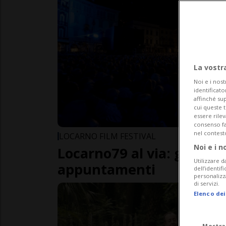
La vostr
Noi e i nost
identificato
affinché sup
cui queste 
essere rile
consenso fac
nel contest
LOCARNO FILM FESTIVAL
Noi e i n
Locarno79 al via: guida tr
Utilizzare d
appuntamenti
dell’identif
personalizz
di servizi.
Elenco dei
Mostra