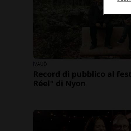
VAUD
Record di pubblico al fes
Réel" di Nyon