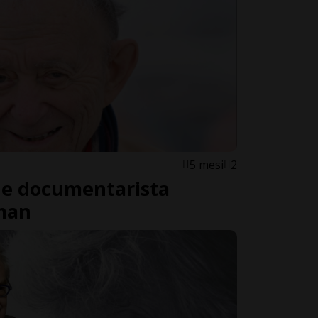
5 mesi
2
de documentarista
man