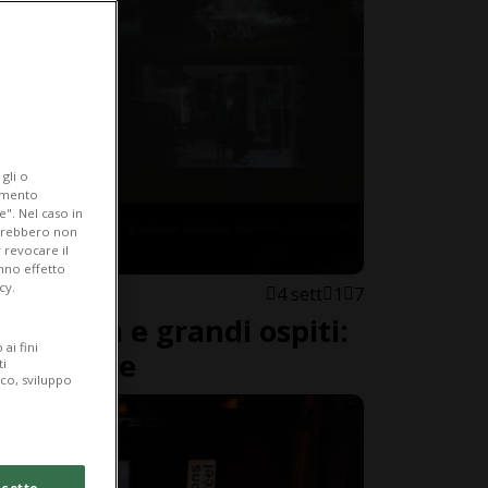
gli o
iamento
e". Nel caso in
potrebbero non
 revocare il
anno effetto
cy.
4 sett
1
7
233 film e grandi ospiti:
ai fini
e sue carte
ti
ico, sviluppo
cetto