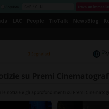
Acquista
nda
LAC
People
TioTalk
NewsBlog
R
Segnalaci
tizie su Premi Cinematograf
i le notizie e gli approfondimenti su Premi Cinematogra