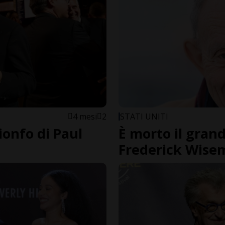
4 mesi
2
STATI UNITI
rionfo di Paul
È morto il gran
Frederick Wise