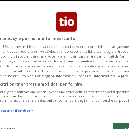
a privacy è per noi molto importante
ri
594
partner archiviamo e accediamo ai dati personali, come i dati di navigazione 
ri univoci, sul tuo dispositivo . Selezionando Accetto, abiliti le tecnologie di tracc
portino gli scopi mostrati alla voce "Noi e i nostri partner trattiamo i dati da fornir
tecnologie dovessero essere disabilitate, alcuni contenuti e annunci visualizzati 
vanti. Puoi accedere nuovamente a questo menu per modificare le tue scelte o per
endo clic sul link Gestisci le preferenze in fondo alla pagina web.. Tali scelte avr
o del nostro Sito web. Per maggiori informazioni, consulta l'Informativa sulla priva
5 gior
16
LOCARNO / ZURIGO
ostri partner trattiamo i dati per fornire:
a star, film e
Prime mondiali, 
ati di geolocalizzazione precisi. Scansione attiva delle caratteristiche del dispositivo 
il Pardo svela l
icazione. Archiviare informazioni su dispositivo e/o accedervi. Pubblicità e contenu
ati, misurazione delle prestazioni dei contenuti e degli annunci, ricerche sul pubbl
 partner (fornitori)
 finalità
Ac