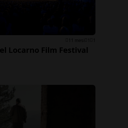
11 mesi
1
1
el Locarno Film Festival