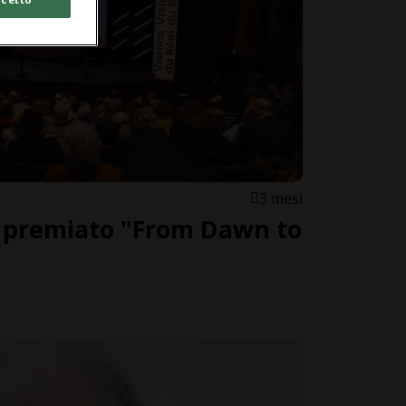
3 mesi
: premiato "From Dawn to