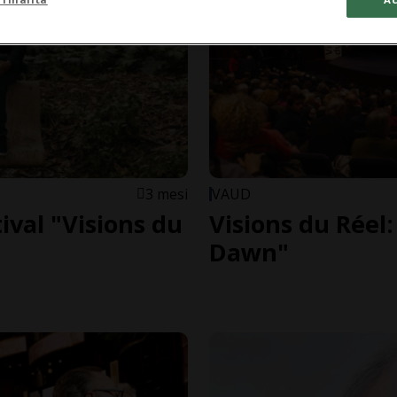
3 mesi
VAUD
tival "Visions du
Visions du Réel
Dawn"