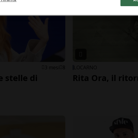
3 mesi
8
LOCARNO
 stelle di
Rita Ora, il rit