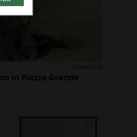
4 mesi
1
2
orno in Piazza Grande