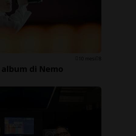
10 mesi
8
mo album di Nemo