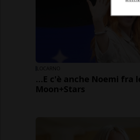
LOCARNO
...E c'è anche Noemi fra le
Moon+Stars