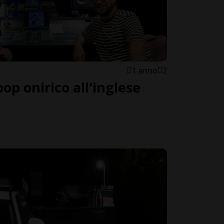
1 anno
2
pop onirico all'inglese