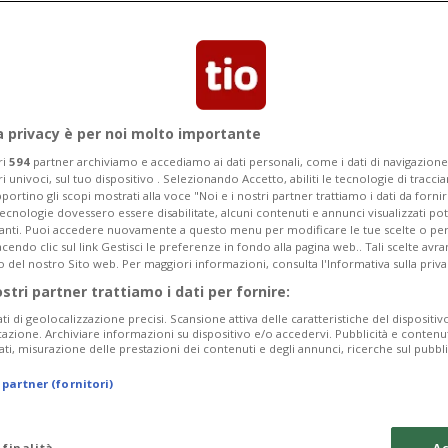
a privacy è per noi molto importante
ri
594
partner archiviamo e accediamo ai dati personali, come i dati di navigazione 
ri univoci, sul tuo dispositivo . Selezionando Accetto, abiliti le tecnologie di tracc
portino gli scopi mostrati alla voce "Noi e i nostri partner trattiamo i dati da fornir
tecnologie dovessero essere disabilitate, alcuni contenuti e annunci visualizzati 
vanti. Puoi accedere nuovamente a questo menu per modificare le tue scelte o per
endo clic sul link Gestisci le preferenze in fondo alla pagina web.. Tali scelte avr
o del nostro Sito web. Per maggiori informazioni, consulta l'Informativa sulla priva
6 gior
8
CANTONE
ostri partner trattiamo i dati per fornire:
er "Violence"
«Ti abbraccia e 
ati di geolocalizzazione precisi. Scansione attiva delle caratteristiche del dispositivo 
che oscilla sull
icazione. Archiviare informazioni su dispositivo e/o accedervi. Pubblicità e contenu
ati, misurazione delle prestazioni dei contenuti e degli annunci, ricerche sul pubbl
 partner (fornitori)
 finalità
Ac