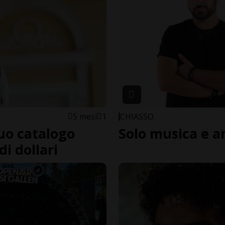
5 mesi
1
CHIASSO
suo catalogo
Solo musica e 
i dollari