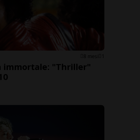
8 mesi
1
 immortale: "Thriller"
10