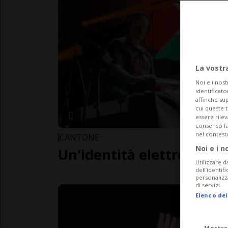
La vostr
Noi e i nost
identificato
affinché sup
cui queste 
essere rile
consenso fac
nel contest
CANTONE
Noi e i n
Un'identità elettronica p
Utilizzare d
dell’identif
personalizz
di servizi.
Elenco dei
Mostra