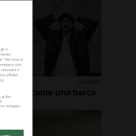
gli o
iamento
e". Nel caso in
potrebbero non
 revocare il
anno effetto
cy.
2 mesi
1
ti culla, come una barca
ai fini
'acqua»
ti
ico, sviluppo
cetto