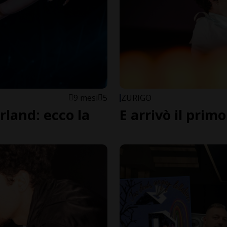
9 mesi
5
ZURIGO
erland: ecco la
E arrivò il pri