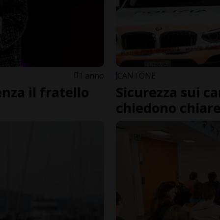
1 anno
CANTONE
enza il fratello
Sicurezza sui c
chiedono chiar