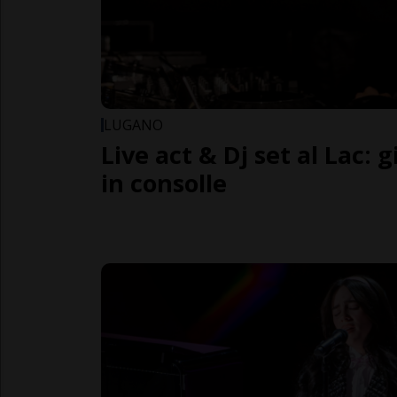
LUGANO
Live act & Dj set al Lac: g
in consolle