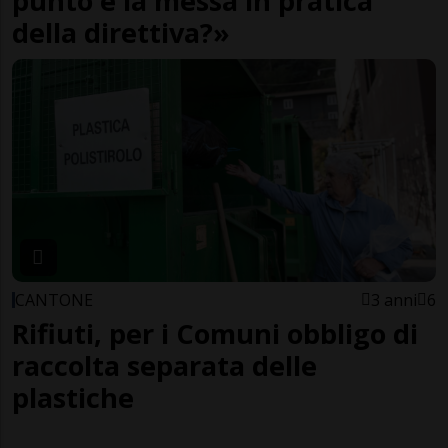
punto è la messa in pratica
della direttiva?»
CANTONE
3 anni
6
Rifiuti, per i Comuni obbligo di
raccolta separata delle
plastiche