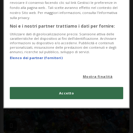
revocare il consenso facendo clic sul link Gestisci le preferenze in
fondo alla pagina web.. Tali scelte avranno effetto nel contesto del
nostro Sito web. Per maggiori informazioni, consulta l'Informativa
sulla privacy.
Noi e i nostri partner trattiamo i dati per fornire:
GINEVRA
11 mesi
Utilizzare dati di geolocalizzazione precisi. Scansione attiva delle
Trattato mondiale sulla
caratteristiche del dispositivo ai fini dell’identificazione. Archiviare
informazioni su dispositivo e/o accedervi. Pubblicità e contenuti
plastica, Rösti: «Inaccettabile
personalizzati, misurazione delle prestazioni dei contenuti e degli
annunci, ricerche sul pubblico, sviluppo di servizi.
non raggiungere risultati»
Elenco dei partner (fornitori)
Mostra finalità
Accetto