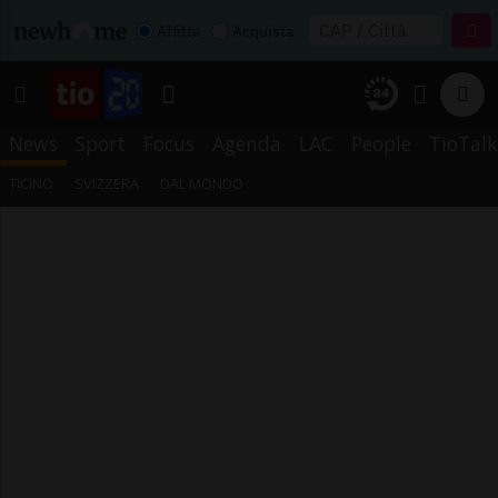
Affitta
Acquista
News
Sport
Focus
Agenda
LAC
People
TioTalk
TICINO
SVIZZERA
DAL MONDO