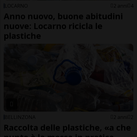
LOCARNO
2 anni
4
Anno nuovo, buone abitudini
nuove: Locarno ricicla le
plastiche
BELLINZONA
2 anni
2
Raccolta delle plastiche, «a che