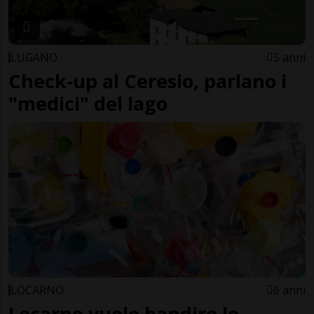
LUGANO
5 anni
Check-up al Ceresio, parlano i
"medici" del lago
LOCARNO
6 anni
Locarno vuole bandire le