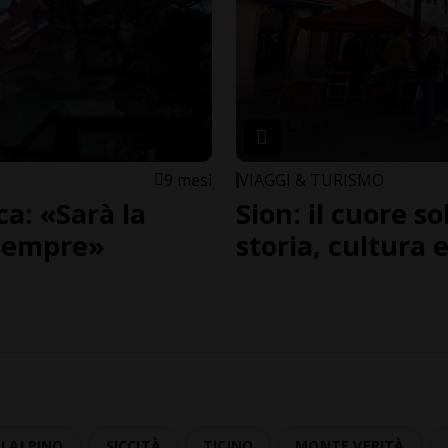
9 mesi
VIAGGI & TURISMO
a: «Sarà la
Sion: il cuore so
 sempre»
storia, cultura 
I ALPINO
SICCITÀ
TICINO
MONTE VERITÀ