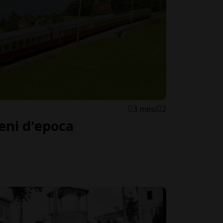
3 mesi
2
reni d'epoca