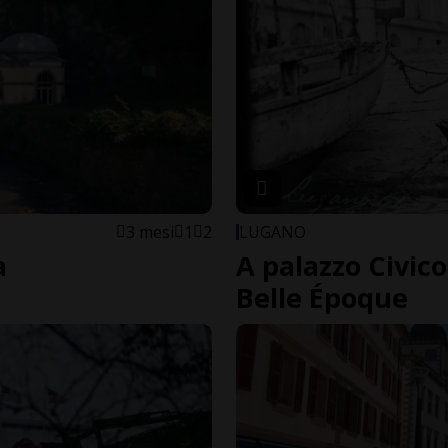
3 mesi
1
2
LUGANO
a
A palazzo Civic
Belle Époque