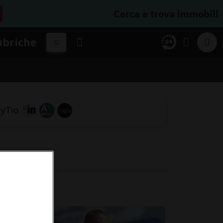
Cerca e trova immobili
ubriche
o
ico.