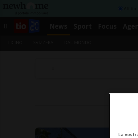
Affitta
News
Sport
Focus
Age
TICINO
SVIZZERA
DAL MONDO
Seg
La vostr