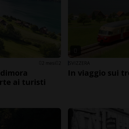
2 mesi
2
SVIZZERA
 dimora
In viaggio sui t
te ai turisti