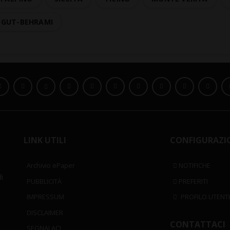
 GUT-BEHRAMI
LINK UTILI
CONFIGURAZI
Archivio ePaper
NOTIFICHE
i
PUBBLICITÀ
PREFERITI
IMPRESSUM
PROFILO UTENT
DISCLAIMER
CONTATTACI
SEGNALACI