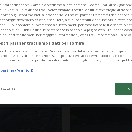
ri
594
partner archiviamo e accediamo ai dati personali, come i dati di navigazione 
ri univoci, sul tuo dispositivo . Selezionando Accetto, abiliti le tecnologie di tracc
portino gli scopi mostrati alla voce "Noi e i nostri partner trattiamo i dati da fornir
tecnologie dovessero essere disabilitate, alcuni contenuti e annunci visualizzati 
vanti. Puoi accedere nuovamente a questo menu per modificare le tue scelte o per
endo clic sul link Gestisci le preferenze in fondo alla pagina web.. Tali scelte avr
o del nostro Sito web. Per maggiori informazioni, consulta l'Informativa sulla priva
ostri partner trattiamo i dati per fornire:
ati di geolocalizzazione precisi. Scansione attiva delle caratteristiche del dispositivo 
icazione. Archiviare informazioni su dispositivo e/o accedervi. Pubblicità e contenu
ati, misurazione delle prestazioni dei contenuti e degli annunci, ricerche sul pubbl
 partner (fornitori)
3 sett
2
NICOLA DIVIANI
uro nasce dalla
Non chiamateli 
 finalità
Ac