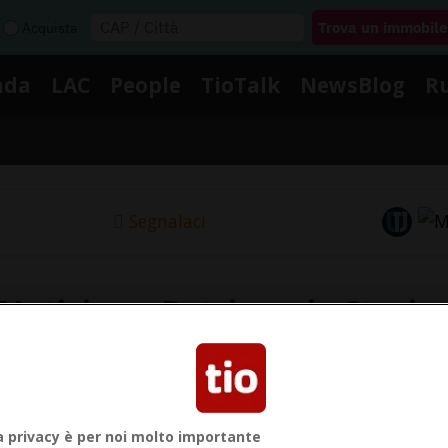
Acquista
nda
LAC
People
TioTalk
NewsBlog
R
Segnalaci
Notizie su Patrimonio Storic
ui le notizie e gli approfondimenti su Patrimonio Stor
a privacy è per noi molto importante