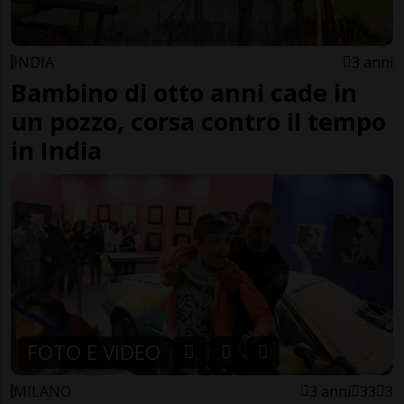
INDIA
3 anni
Bambino di otto anni cade in
un pozzo, corsa contro il tempo
in India
FOTO E VIDEO
MILANO
3 anni
33
3