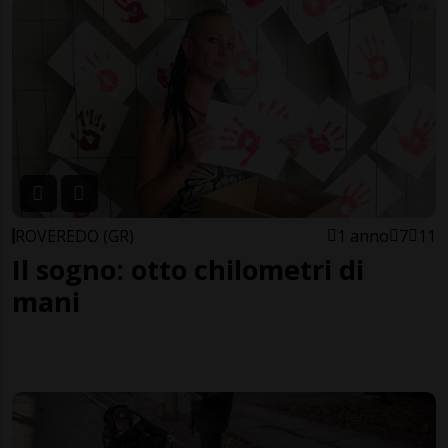
ROVEREDO (GR)
1 anno
7
11
Il sogno: otto chilometri di
mani