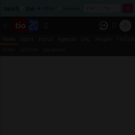
Affitta
Acquista
News
Sport
Focus
Agenda
LAC
People
TioTalk
TICINO
SVIZZERA
DAL MONDO