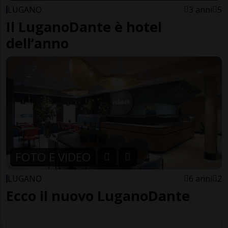
LUGANO
3 anni
5
Il LuganoDante è hotel
dell’anno
FOTO E VIDEO
LUGANO
6 anni
2
Ecco il nuovo LuganoDante