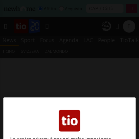
Affitta
Acquista
News
Sport
Focus
Agenda
LAC
People
TioTalk
TICINO
SVIZZERA
DAL MONDO
La vostra privacy è per noi molto importante