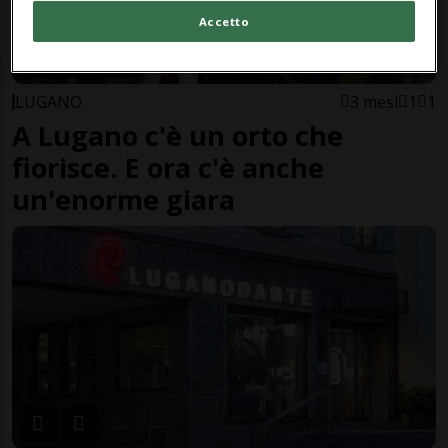
Accetto
LUGANO
3 mesi
1
1
A Lugano c'è un orto che
fiorisce. E ora c'è anche
un'enorme giara