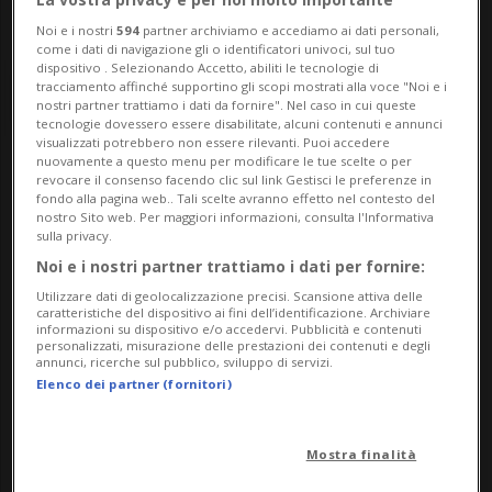
Noi e i nostri
594
partner archiviamo e accediamo ai dati personali,
come i dati di navigazione gli o identificatori univoci, sul tuo
dispositivo . Selezionando Accetto, abiliti le tecnologie di
tracciamento affinché supportino gli scopi mostrati alla voce "Noi e i
nostri partner trattiamo i dati da fornire". Nel caso in cui queste
tecnologie dovessero essere disabilitate, alcuni contenuti e annunci
visualizzati potrebbero non essere rilevanti. Puoi accedere
nuovamente a questo menu per modificare le tue scelte o per
revocare il consenso facendo clic sul link Gestisci le preferenze in
Notizie su Luganodante
fondo alla pagina web.. Tali scelte avranno effetto nel contesto del
nostro Sito web. Per maggiori informazioni, consulta l'Informativa
sulla privacy.
Noi e i nostri partner trattiamo i dati per fornire:
Segui le notizie e gli approfondimenti su
Utilizzare dati di geolocalizzazione precisi. Scansione attiva delle
Luganodante.
caratteristiche del dispositivo ai fini dell’identificazione. Archiviare
informazioni su dispositivo e/o accedervi. Pubblicità e contenuti
personalizzati, misurazione delle prestazioni dei contenuti e degli
annunci, ricerche sul pubblico, sviluppo di servizi.
Elenco dei partner (fornitori)
Mostra finalità