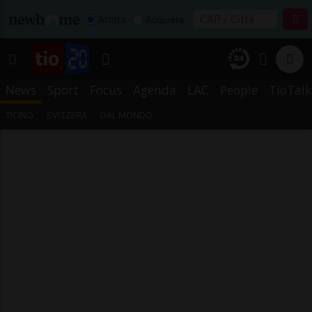
Affitta
Acquista
News
Sport
Focus
Agenda
LAC
People
TioTalk
TICINO
SVIZZERA
DAL MONDO