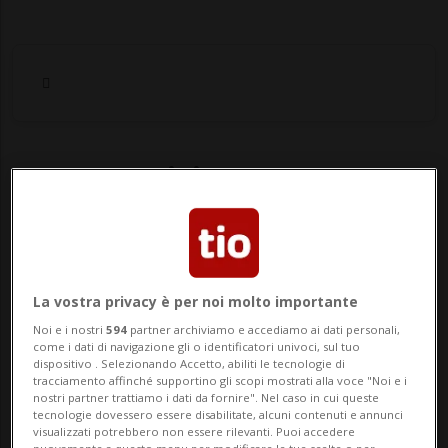
Notizie su Inno
Segui le notizie e gli approfondimenti su
Inno.
La vostra privacy è per noi molto importante
Noi e i nostri
594
partner archiviamo e accediamo ai dati personali,
come i dati di navigazione gli o identificatori univoci, sul tuo
dispositivo . Selezionando Accetto, abiliti le tecnologie di
tracciamento affinché supportino gli scopi mostrati alla voce "Noi e i
nostri partner trattiamo i dati da fornire". Nel caso in cui queste
tecnologie dovessero essere disabilitate, alcuni contenuti e annunci
visualizzati potrebbero non essere rilevanti. Puoi accedere
nuovamente a questo menu per modificare le tue scelte o per