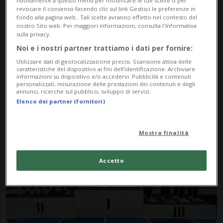
revocare il consenso facendo clic sul link Gestisci le preferenze in
fondo alla pagina web.. Tali scelte avranno effetto nel contesto del
nostro Sito web. Per maggiori informazioni, consulta l'Informativa
sulla privacy.
Noi e i nostri partner trattiamo i dati per fornire:
STEPHANIE BRENTA
1 anno
2
Utilizzare dati di geolocalizzazione precisi. Scansione attiva delle
"Sacra terra del Ticino": il
caratteristiche del dispositivo ai fini dell’identificazione. Archiviare
informazioni su dispositivo e/o accedervi. Pubblicità e contenuti
Campo Marzio e quell'inno che
personalizzati, misurazione delle prestazioni dei contenuti e degli
annunci, ricerche sul pubblico, sviluppo di servizi.
risvegliò il patriottismo
Elenco dei partner (fornitori)
Mostra finalità
Accetto