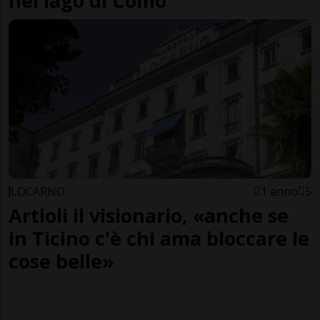
nel lago di Como
LOCARNO
1 anno
5
Artioli il visionario, «anche se
in Ticino c'è chi ama bloccare le
cose belle»