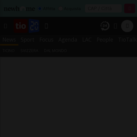
Affitta
Acquista
News
Sport
Focus
Agenda
LAC
People
TioTalk
TICINO
SVIZZERA
DAL MONDO