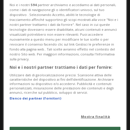
Noi e i nostri
594
partner archiviamo e accediamo ai dati personali,
come i dati di navigazione gli o identificatori univoci, sul tuo
dispositivo . Selezionando Accetto, abiliti le tecnologie di
tracciamento affinché supportino gli scopi mostrati alla voce "Noi e i
nostri partner trattiamo i dati da fornire". Nel caso in cui queste
LOCARNO
4 mesi
16
33
tecnologie dovessero essere disabilitate, alcuni contenuti e annunci
visualizzati potrebbero non essere rilevanti. Puoi accedere
In lutto per una palma rara:
nuovamente a questo menu per modificare le tue scelte o per
revocare il consenso facendo clic sul link Gestisci le preferenze in
«Ferita vera», la replica: «Non
fondo alla pagina web.. Tali scelte avranno effetto nel contesto del
nostro Sito web. Per maggiori informazioni, consulta l'Informativa
una decisione presa a cuor
sulla privacy.
leggero»
Noi e i nostri partner trattiamo i dati per fornire:
Utilizzare dati di geolocalizzazione precisi. Scansione attiva delle
caratteristiche del dispositivo ai fini dell’identificazione. Archiviare
informazioni su dispositivo e/o accedervi. Pubblicità e contenuti
personalizzati, misurazione delle prestazioni dei contenuti e degli
annunci, ricerche sul pubblico, sviluppo di servizi.
Elenco dei partner (fornitori)
Mostra finalità