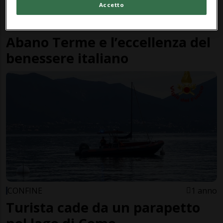
Accetto
VIAGGI & TURISMO
8 mesi
Abano Terme e l’eccellenza del
benessere italiano
CONFINE
1 anno
Turista cade da un parapetto