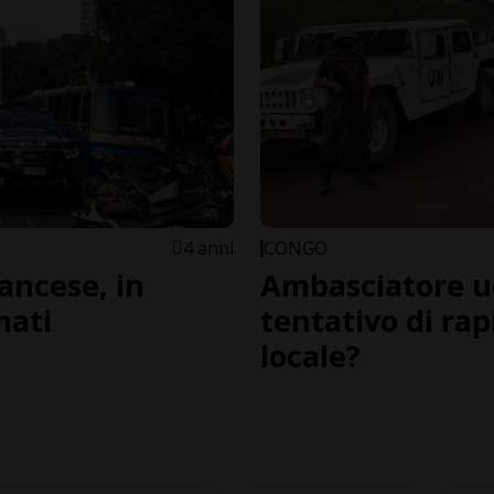
4 anni
CONGO
rancese, in
Ambasciatore uc
mati
tentativo di ra
locale?