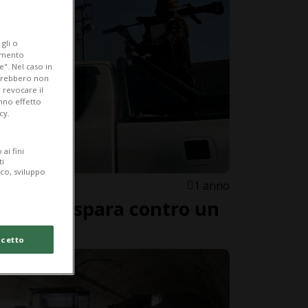
gli o
iamento
e". Nel caso in
potrebbero non
 revocare il
anno effetto
cy.
ai fini
ti
ico, sviluppo
1 anno
Myanmar spara contro un
ti
cetto