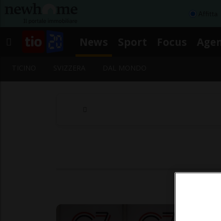
Affitta
News
Sport
Focus
Age
TICINO
SVIZZERA
DAL MONDO