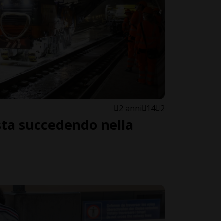
2 anni
14
2
sta succedendo nella