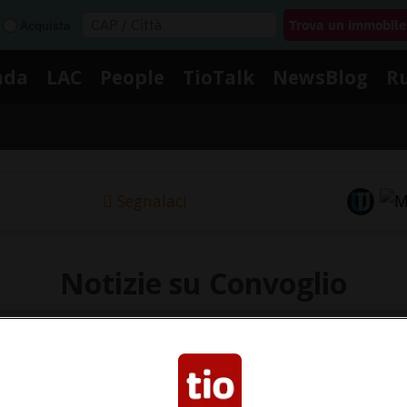
Acquista
nda
LAC
People
TioTalk
NewsBlog
R
Segnalaci
Notizie su Convoglio
Segui le notizie e gli approfondimenti su Convoglio.