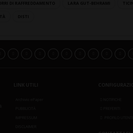
ORRI DI RAFFREDDAMENTO
LARA GUT-BEHRAMI
TICI
ITÀ
DISTI
LINK UTILI
CONFIGURAZI
Archivio ePaper
NOTIFICHE
i
PUBBLICITÀ
PREFERITI
IMPRESSUM
PROFILO UTENT
DISCLAIMER