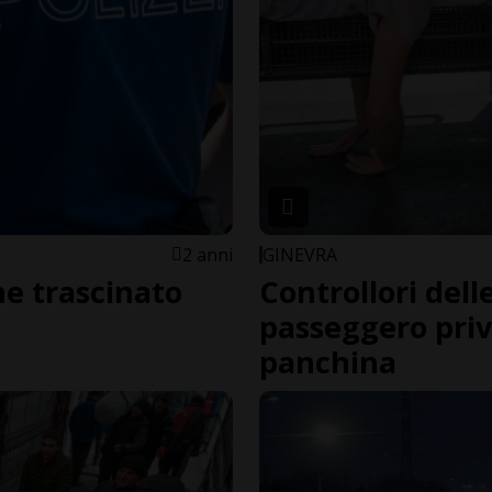
2 anni
GINEVRA
ne trascinato
Controllori dell
passeggero priv
panchina