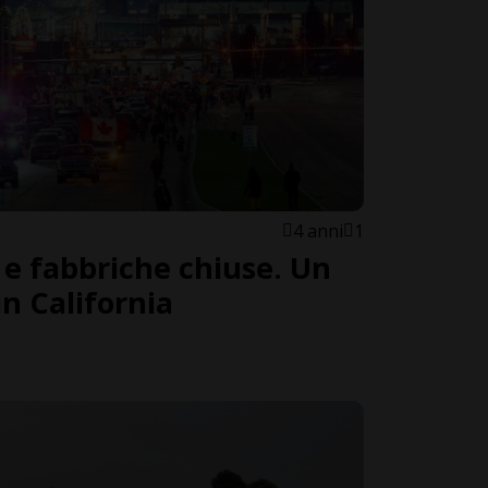
4 anni
1
 e fabbriche chiuse. Un
in California