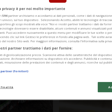
a privacy è per noi molto importante
ri
594
partner archiviamo e accediamo ai dati personali, come i dati di navigazione 
ri univoci, sul tuo dispositivo . Selezionando Accetto, abiliti le tecnologie di tracc
portino gli scopi mostrati alla voce "Noi e i nostri partner trattiamo i dati da fornir
tecnologie dovessero essere disabilitate, alcuni contenuti e annunci visualizzati 
vanti. Puoi accedere nuovamente a questo menu per modificare le tue scelte o per
endo clic sul link Gestisci le preferenze in fondo alla pagina web.. Tali scelte avr
o del nostro Sito web. Per maggiori informazioni, consulta l'Informativa sulla priva
ostri partner trattiamo i dati per fornire:
ati di geolocalizzazione precisi. Scansione attiva delle caratteristiche del dispositivo 
icazione. Archiviare informazioni su dispositivo e/o accedervi. Pubblicità e contenu
ati, misurazione delle prestazioni dei contenuti e degli annunci, ricerche sul pubbl
1 mese
MYANMAR
 partner (fornitori)
lio della
L'esercito del 
oliziotto
convoglio di aiu
 finalità
Ac