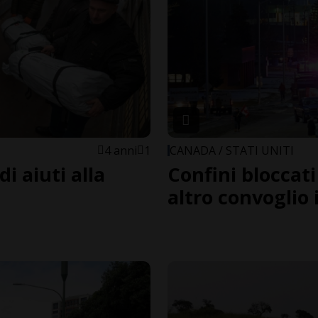
4 anni
1
CANADA / STATI UNITI
i aiuti alla
Confini bloccati
altro convoglio 