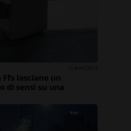
2 anni
23
3
e Ffs lasciano un
o di sensi su una