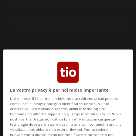
Notizie su Compensi
Segui le notizie e gli approfondimenti su
Compensi.
La vostra privacy è per noi molto importante
Noi e i nostri
594
partner archiviamo e accediamo ai dati personali,
come i dati di navigazione gli o identificatori univoci, sul tuo
dispositivo . Selezionando Accetto, abiliti le tecnologie di
tracciamento affinché supportino gli scopi mostrati alla voce "Noi e i
nostri partner trattiamo i dati da fornire". Nel caso in cui queste
tecnologie dovessero essere disabilitate, alcuni contenuti e annunci
visualizzati potrebbero non essere rilevanti. Puoi accedere
nuovamente a questo menu per modificare le tue scelte o per