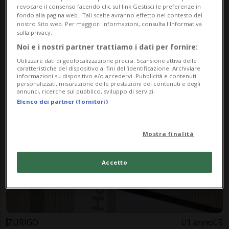
revocare il consenso facendo clic sul link Gestisci le preferenze in
fondo alla pagina web.. Tali scelte avranno effetto nel contesto del
nostro Sito web. Per maggiori informazioni, consulta l'Informativa
sulla privacy.
Noi e i nostri partner trattiamo i dati per fornire:
VIETNAM
12 mesi
12
Utilizzare dati di geolocalizzazione precisi. Scansione attiva delle
Fuori i contadini, dentro i
caratteristiche del dispositivo ai fini dell’identificazione. Archiviare
informazioni su dispositivo e/o accedervi. Pubblicità e contenuti
golfisti di Trump
personalizzati, misurazione delle prestazioni dei contenuti e degli
annunci, ricerche sul pubblico, sviluppo di servizi.
Elenco dei partner (fornitori)
Mostra finalità
Accetto
ZURIGO
1 anno
5