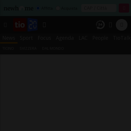
Affitta
Acquista
News
Sport
Focus
Agenda
LAC
People
TioTalk
TICINO
SVIZZERA
DAL MONDO