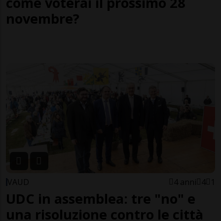
come voterai il prossimo 28
novembre?
VAUD
4 anni
4
1
UDC in assemblea: tre "no" e
una risoluzione contro le città