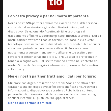
La vostra privacy è per noi molto importante
Noi e i nostri
594
partner archiviamo e accediamo ai dati personali,
come i dati di navigazione gli o identificatori univoci, sul tuo
dispositivo . Selezionando Accetto, abiliti le tecnologie di
CANTONE / SVIZZERA
4 anni
2
tracciamento affinché supportino gli scopi mostrati alla voce "Noi e i
nostri partner trattiamo i dati da fornire". Nel caso in cui queste
Tre temi federali e il PSE:
tecnologie dovessero essere disabilitate, alcuni contenuti e annunci
visualizzati potrebbero non essere rilevanti. Puoi accedere
ancora poche ore per votare
nuovamente a questo menu per modificare le tue scelte o per
revocare il consenso facendo clic sul link Gestisci le preferenze in
fondo alla pagina web.. Tali scelte avranno effetto nel contesto del
nostro Sito web. Per maggiori informazioni, consulta l'Informativa
sulla privacy.
Noi e i nostri partner trattiamo i dati per fornire:
Utilizzare dati di geolocalizzazione precisi. Scansione attiva delle
caratteristiche del dispositivo ai fini dell’identificazione. Archiviare
informazioni su dispositivo e/o accedervi. Pubblicità e contenuti
personalizzati, misurazione delle prestazioni dei contenuti e degli
annunci, ricerche sul pubblico, sviluppo di servizi.
Elenco dei partner (fornitori)