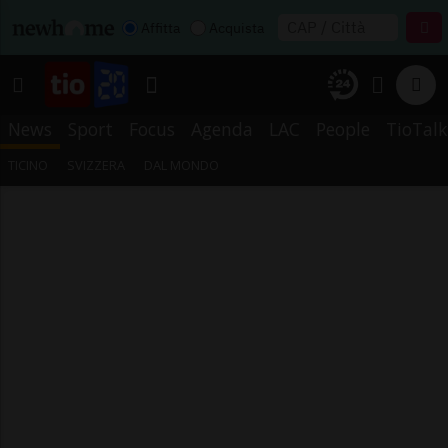
Affitta
Acquista
News
Sport
Focus
Agenda
LAC
People
TioTalk
TICINO
SVIZZERA
DAL MONDO