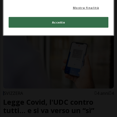
SONDAGGIO TAMEDIA
4 anni
1
Mostra finalità
Appuntamento alle urne: come
hai votato?
Accetto
SVIZZERA
4 anni
4
Legge Covid, l'UDC contro
tutti... e si va verso un “sì”