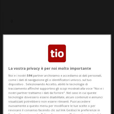
Notizie su 143
Segui le notizie e gli approfondimenti su
La vostra privacy è per noi molto importante
143.
Noi e i nostri
594
partner archiviamo e accediamo ai dati personali,
come i dati di navigazione gli o identificatori univoci, sul tuo
dispositivo . Selezionando Accetto, abiliti le tecnologie di
tracciamento affinché supportino gli scopi mostrati alla voce "Noi e i
nostri partner trattiamo i dati da fornire". Nel caso in cui queste
tecnologie dovessero essere disabilitate, alcuni contenuti e annunci
visualizzati potrebbero non essere rilevanti. Puoi accedere
nuovamente a questo menu per modificare le tue scelte o per
revocare il consenso facendo clic sul link Gestisci le preferenze in