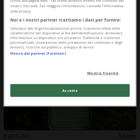
fondo alla pagina web.. Tali scelte avranno effetto nel contesto del
nostro Sito web. Per maggiori informazioni, consulta l'Informativa
sulla privacy.
Noi e i nostri partner trattiamo i dati per fornire:
Utilizzare dati di geolocalizzazione precisi. Scansione attiva delle
CANTONE
3 anni
4
2
caratteristiche del dispositivo ai fini dell’identificazione. Archiviare
informazioni su dispositivo e/o accedervi. Pubblicità e contenuti
Telefono Amico, oltre 17'500
personalizzati, misurazione delle prestazioni dei contenuti e degli
annunci, ricerche sul pubblico, sviluppo di servizi.
richieste d'aiuto nel 2022
Elenco dei partner (fornitori)
Mostra finalità
Accetto
CANTONE
4 anni