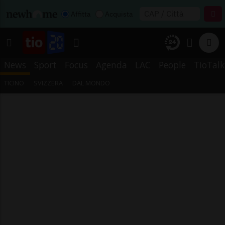
Affitta
Acquista
News
Sport
Focus
Agenda
LAC
People
TioTalk
TICINO
SVIZZERA
DAL MONDO