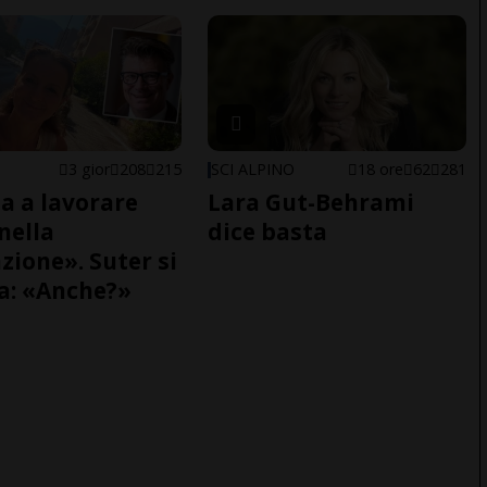
E
3 gior
208
215
SCI ALPINO
18 ore
62
281
a a lavorare
Lara Gut-Behrami
nella
dice basta
zione». Suter si
a: «Anche?»