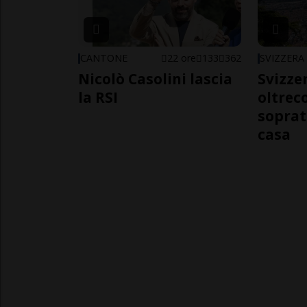
CANTONE
22 ore
133
362
SVIZZERA
Nicolò Casolini lascia
Svizzer
la RSI
oltrec
soprat
casa