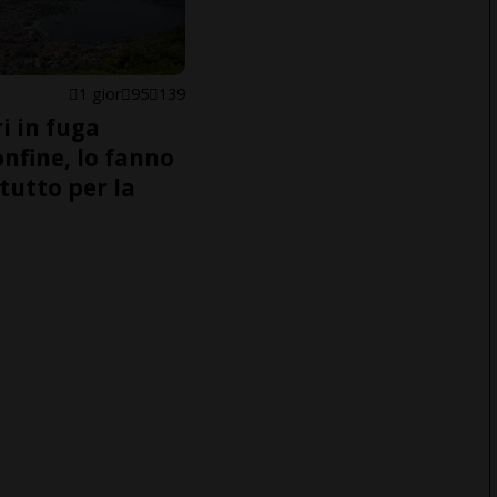
1 gior
95
139
i in fuga
onfine, lo fanno
tutto per la