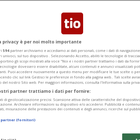
mostra come ci sia stata un'evoluzione
vernali.
a privacy è per noi molto importante
ri
594
partner archiviamo e accediamo ai dati personali, come i dati di navigazione 
ri univoci, sul tuo dispositivo . Selezionando Accetto, abiliti le tecnologie di tracc
portino gli scopi mostrati alla voce "Noi e i nostri partner trattiamo i dati da fornir
tecnologie dovessero essere disabilitate, alcuni contenuti e annunci visualizzati 
vanti. Puoi accedere nuovamente a questo menu per modificare le tue scelte o per
endo clic sul link Gestisci le preferenze in fondo alla pagina web.. Tali scelte avr
o del nostro Sito web. Per maggiori informazioni, consulta l'Informativa sulla priva
ostri partner trattiamo i dati per fornire:
ati di geolocalizzazione precisi. Scansione attiva delle caratteristiche del dispositivo 
icazione. Archiviare informazioni su dispositivo e/o accedervi. Pubblicità e contenu
ati, misurazione delle prestazioni dei contenuti e degli annunci, ricerche sul pubbl
 partner (fornitori)
 finalità
Ac