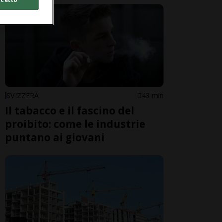
SVIZZERA
43 min
Il tabacco e il fascino del
proibito: come le industrie
puntano ai giovani