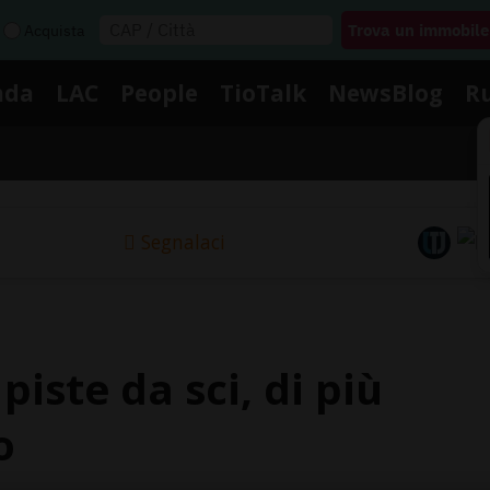
Acquista
nda
LAC
People
TioTalk
NewsBlog
R
Segnalaci
iste da sci, di più
o