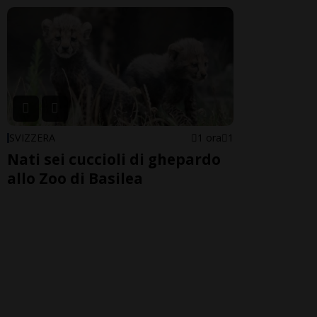
SVIZZERA
1 ora
1
Nati sei cuccioli di ghepardo
allo Zoo di Basilea