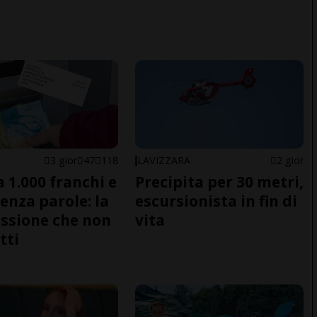
E
3 gior
47
118
LAVIZZARA
2 gior
a 1.000 franchi e
Precipita per 30 metri,
senza parole: la
escursionista in fin di
ssione che non
vita
tti