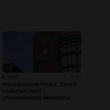
SVIZZERA
1 ora
Procedimento Finma, Zurich:
«Adottati tutti i
provvedimenti necessari»