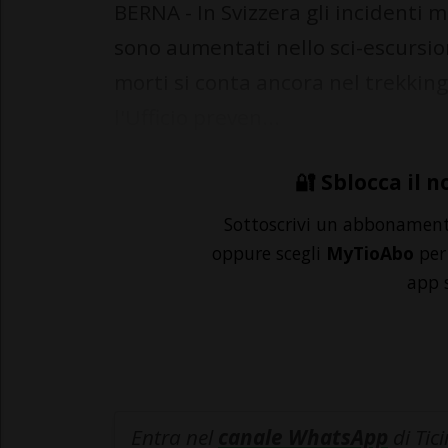
BERNA - In Svizzera gli incidenti m
sono aumentati nello sci-escursi
morti si conta ancora nel trekking
l'Ufficio preven...
🔐 Sblocca il n
Sottoscrivi un abbonamen
oppure scegli
MyTioAbo
per 
app 
Entra nel
canale WhatsApp
di Tic