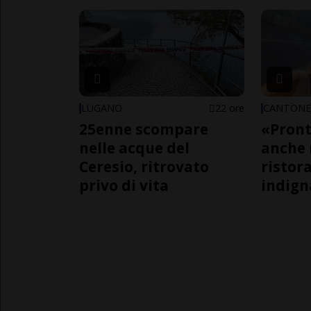
LUGANO
22 ore
CANTON
25enne scompare
«Pront
nelle acque del
anche 
Ceresio, ritrovato
ristora
privo di vita
indign