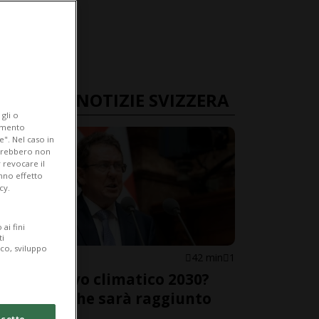
ULTIME NOTIZIE SVIZZERA
gli o
iamento
e". Nel caso in
potrebbero non
 revocare il
anno effetto
cy.
ai fini
ti
ico, sviluppo
SVIZZERA
42 min
1
L'obiettivo climatico 2030?
Difficile che sarà raggiunto
cetto