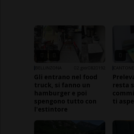
BELLINZONA
2 gior
82
192
CANTON
Gli entrano nel food
Prelev
truck, si fanno un
resta 
hamburger e poi
commi
spengono tutto con
ti aspe
l'estintore