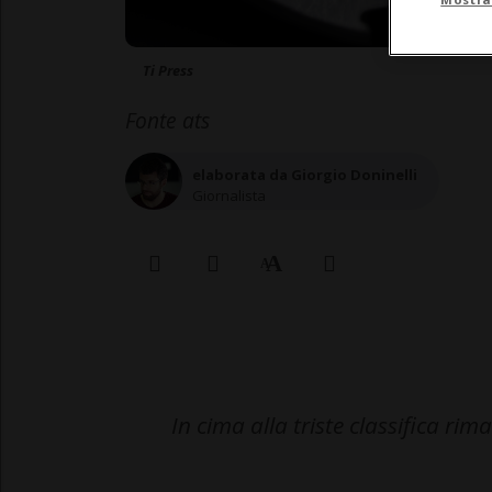
Ti Press
Fonte ats
elaborata da Giorgio Doninelli
Giornalista
In cima alla triste classifica r