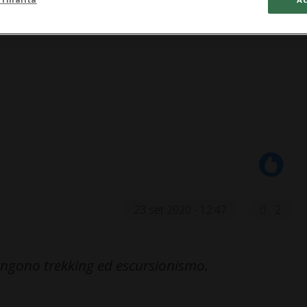
23 set 2020 - 12:47
2
imangono trekking ed escursionismo.