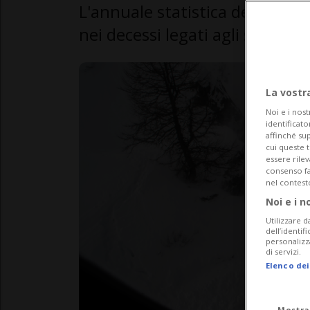
L'annuale statistica dell'UPI 
nei decessi legati agli sport in
La vostr
Noi e i nost
identificato
affinché sup
cui queste 
essere rile
consenso fac
nel contest
Noi e i n
Utilizzare d
dell’identif
personalizz
di servizi.
Elenco dei
Mostra