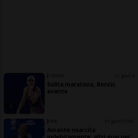
TENNIS
1 gior
4
Solita maratona, Bencic
avanza
FIFA
1 gior
11
81
Amante risarcita
indebitamente: altri guai per