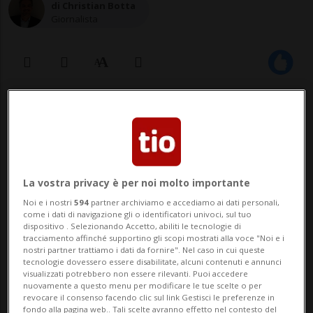
di Christian Botta
Giornalista
28 mar 2021 - 00:31
4
La vostra privacy è per noi molto importante
Noi e i nostri
594
partner archiviamo e accediamo ai dati personali,
come i dati di navigazione gli o identificatori univoci, sul tuo
dispositivo . Selezionando Accetto, abiliti le tecnologie di
tracciamento affinché supportino gli scopi mostrati alla voce "Noi e i
CALCIO: Risultati e classifiche
nostri partner trattiamo i dati da fornire". Nel caso in cui queste
tecnologie dovessero essere disabilitate, alcuni contenuti e annunci
visualizzati potrebbero non essere rilevanti. Puoi accedere
nuovamente a questo menu per modificare le tue scelte o per
BELGRADO - Nella serata odierna - sabato
revocare il consenso facendo clic sul link Gestisci le preferenze in
fondo alla pagina web.. Tali scelte avranno effetto nel contesto del