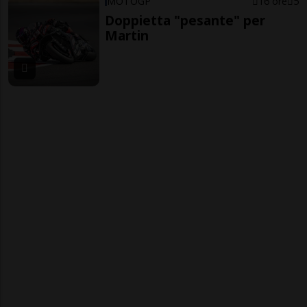
MOTOGP
16 ore
5
Doppietta "pesante" per
Martin