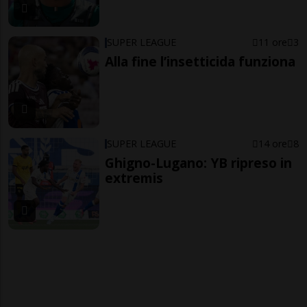
SUPER LEAGUE
11 ore
3
Alla fine l’insetticida funziona
SUPER LEAGUE
14 ore
8
Ghigno-Lugano: YB ripreso in
extremis