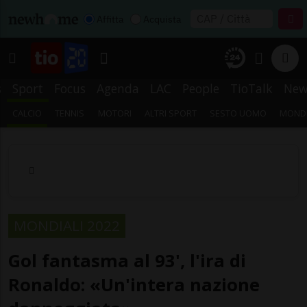
Affitta
Acquista
s
Sport
Focus
Agenda
LAC
People
TioTalk
New
CALCIO
TENNIS
MOTORI
ALTRI SPORT
SESTO UOMO
MONDI
MONDIALI 2022
Gol fantasma al 93', l'ira di
Ronaldo: «Un'intera nazione