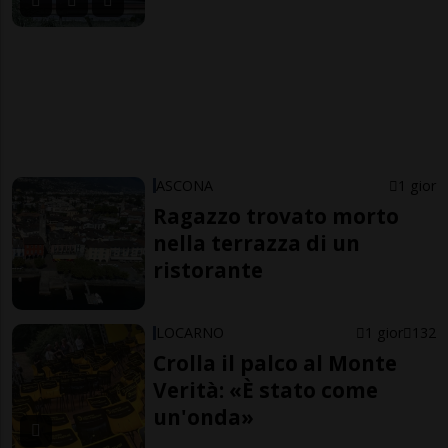
ASCONA
1 gior
Ragazzo trovato morto
nella terrazza di un
ristorante
LOCARNO
1 gior
132
Crolla il palco al Monte
Verità: «È stato come
un'onda»