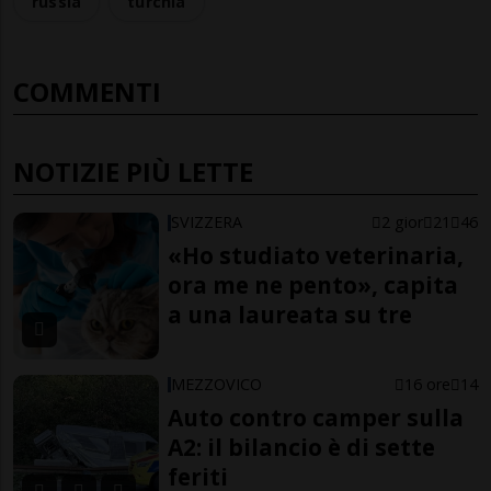
russia
turchia
COMMENTI
NOTIZIE PIÙ LETTE
SVIZZERA
2 gior
21
46
«Ho studiato veterinaria,
ora me ne pento», capita
a una laureata su tre
MEZZOVICO
16 ore
14
Auto contro camper sulla
A2: il bilancio è di sette
feriti