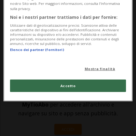
27 marzo - hanno avuto luogo le sfide
nostro Sito web. Per maggiori informazioni, consulta l'Informativa
sulla privacy.
valide per le qualificazioni ai campionati
Noi e i nostri partner trattiamo i dati per fornire:
del mondo del 2022 in Qatar. Nel Gruppo A
Utilizzare dati di geolocalizzazione precisi. Scansione attiva delle
caratteristiche del dispositivo ai fini dell’identificazione. Archiviare
il Portogallo ha pareggiato in Serbia 2-2, in
informazioni su dispositivo e/o accedervi. Pubblicità e contenuti
personalizzati, misurazione delle prestazioni dei contenuti e degli
virtù delle reti di Mitrovic e Ko...
annunci, ricerche sul pubblico, sviluppo di servizi.
Elenco dei partner (fornitori)
🔐 Sblocca il nostro archivio
Mostra finalità
esclusivo!
Sottoscrivi un abbonamento
Archivio
per
Accetto
leggere questo articolo, oppure scegli
MyTioAbo
per accedere all'archivio e
navigare su sito e app senza pubblicità.
ACCEDI