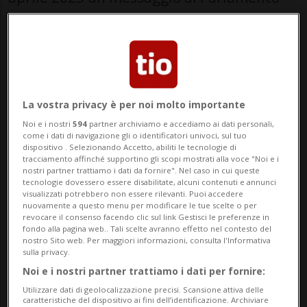
che propone una revisione sostanziale
della
Legge sulle indennità per perdita
di guadagno (LIPG)
. Obiettivo dichiarato:
adattare questo importante strumento
La vostra privacy è per noi molto importante
alle trasformazioni sociali e garantire un
Noi e i nostri
594
partner archiviamo e accediamo ai dati personali,
come i dati di navigazione gli o identificatori univoci, sul tuo
trattamento uniforme a tutti i beneficiari,
dispositivo . Selezionando Accetto, abiliti le tecnologie di
tracciamento affinché supportino gli scopi mostrati alla voce "Noi e i
indipendentemente dal motivo
nostri partner trattiamo i dati da fornire". Nel caso in cui queste
tecnologie dovessero essere disabilitate, alcuni contenuti e annunci
dell’assenza lavorativa.
visualizzati potrebbero non essere rilevanti. Puoi accedere
nuovamente a questo menu per modificare le tue scelte o per
revocare il consenso facendo clic sul link Gestisci le preferenze in
Originariamente concepita per
fondo alla pagina web.. Tali scelte avranno effetto nel contesto del
nostro Sito web. Per maggiori informazioni, consulta l'Informativa
compensare il reddito perso durante il
sulla privacy.
servizio militare, la normativa IPG si è
Noi e i nostri partner trattiamo i dati per fornire:
Utilizzare dati di geolocalizzazione precisi. Scansione attiva delle
progressivamente estesa a situazioni
caratteristiche del dispositivo ai fini dell’identificazione. Archiviare