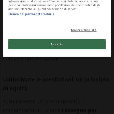
informazioni su dispositivo e/o accedervi. Pubblicità e contenuti
come la nascita o l’adozione di un figlio, o
personalizzati, misurazione delle prestazioni dei contenuti e degli
annunci, ricerche sul pubblico, sviluppo di servizi.
l’assistenza a minori gravemente malati.
Elenco dei partner (fornitori)
Tuttavia,
persistono differenze
Mostra finalità
significative
tra le prestazioni garantite a
chi presta servizio e quelle riservate alle
Accetto
famiglie. La riforma punta proprio a
colmare queste lacune.
Uniformare le prestazioni: un principio
di equità
Attualmente, alcune indennità
complementari – come l’
assegno per