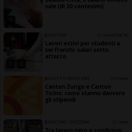
sale (di 30 centesimi)
CANTONE
1 mese
54
40
Lavori estivi per studenti a
sei franchi: salari sotto
attacco
VALUTE E FRONTIERE
10 mesi
Canton Zurigo e Canton
Ticino: come stanno davvero
gli stipendi
CANTONE / SVIZZERA
1 anno
Tra lavoro nero e condizioni