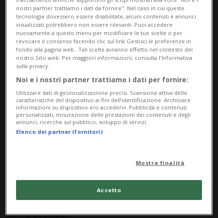
siano sensibilmente più elevati che negli
nostri partner trattiamo i dati da fornire". Nel caso in cui queste
altri paesi, la Svizzera non dispone di un
tecnologie dovessero essere disabilitate, alcuni contenuti e annunci
visualizzati potrebbero non essere rilevanti. Puoi accedere
salario minimo nazionale.
nuovamente a questo menu per modificare le tue scelte o per
revocare il consenso facendo clic sul link Gestisci le preferenze in
fondo alla pagina web.. Tali scelte avranno effetto nel contesto del
Nel 2014 un’iniziativa dei sindacati Unia e
nostro Sito web. Per maggiori informazioni, consulta l'Informativa
sulla privacy.
USS aveva avanzato la proposta di stabilire
Noi e i nostri partner trattiamo i dati per fornire:
un salario minimo pari a 20 franchi all’ora
Utilizzare dati di geolocalizzazione precisi. Scansione attiva delle
caratteristiche del dispositivo ai fini dell’identificazione. Archiviare
informazioni su dispositivo e/o accedervi. Pubblicità e contenuti
per tutti i lavoratori – 4.000 franchi al
personalizzati, misurazione delle prestazioni dei contenuti e degli
annunci, ricerche sul pubblico, sviluppo di servizi.
mese - proposta che era stata però
Elenco dei partner (fornitori)
bocciata al referendum.
Nonostante ciò, cinque cantoni su ventisei
Mostra finalità
hanno deciso di stabilire un salario
Accetto
minimo per il proprio territorio di
competenza.