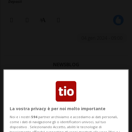
Deposit
04 gen 2024 - 09:00
NEWSBLOG
Rubriche argomentali a pagamento curate da
aziende e inserzionisti esterni
Il salario minimo è la retribuzione minima
La vostra privacy è per noi molto importante
garantita per legge a tutti i lavoratori e le
Noi e i nostri
594
partner archiviamo e accediamo ai dati personali,
lavoratrici. Nonostante i salari svizzeri
come i dati di navigazione gli o identificatori univoci, sul tuo
dispositivo . Selezionando Accetto, abiliti le tecnologie di
tracciamento affinché supportino gli scopi mostrati alla voce "Noi e i