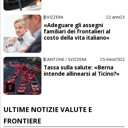
SVIZZERA
2 anni
3
«Adeguare gli assegni
familiari dei frontalieri al
costo della vita italiano»
CANTONE / SVIZZERA
5 mesi
5
2
Tassa sulla salute: «Berna
intende allinearsi al Ticino?»
ULTIME NOTIZIE VALUTE E
FRONTIERE