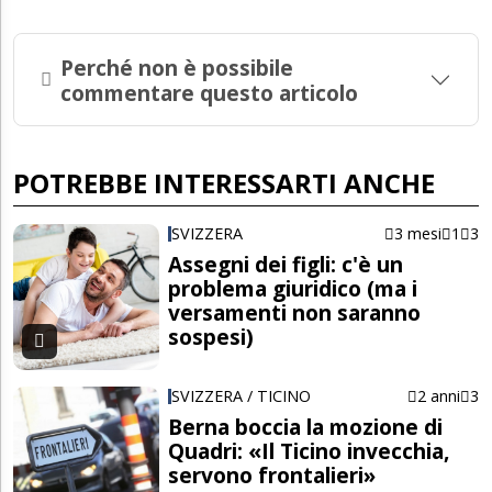
Perché non è possibile
commentare questo articolo
POTREBBE INTERESSARTI ANCHE
SVIZZERA
3 mesi
1
3
Assegni dei figli: c'è un
problema giuridico (ma i
versamenti non saranno
sospesi)
SVIZZERA / TICINO
2 anni
3
Berna boccia la mozione di
Quadri: «Il Ticino invecchia,
servono frontalieri»