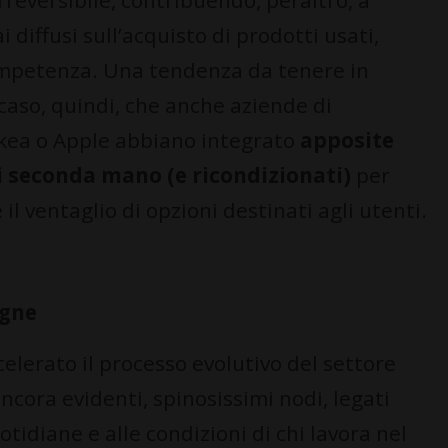
reversibile, contribuendo, peraltro, a
 diffusi sull’acquisto di prodotti usati,
competenza. Una tendenza da tenere in
caso, quindi, che anche aziende di
kea o Apple abbiano integrato
apposite
di seconda mano (e ricondizionati)
per
il ventaglio di opzioni destinati agli utenti.
egne
lerato il processo evolutivo del settore
ncora evidenti, spinosissimi nodi, legati
idiane e alle condizioni di chi lavora nel