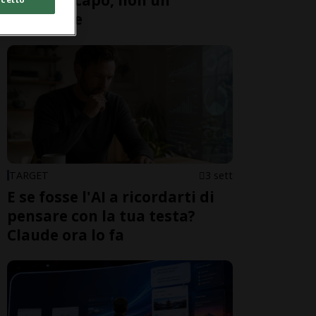
serve un capo, non un
istruttore
TARGET
3 sett
E se fosse l'AI a ricordarti di
pensare con la tua testa?
Claude ora lo fa