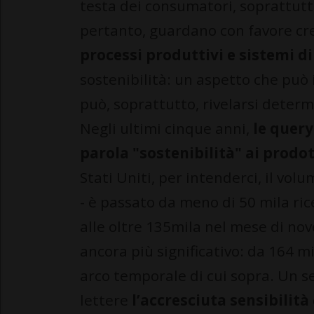
testa dei consumatori, soprattutt
pertanto, guardano con favore cr
processi produttivi e sistemi di
sostenibilità: un aspetto che può 
può, soprattutto, rivelarsi determi
Negli ultimi cinque anni,
le query
parola "sostenibilità" ai prodo
Stati Uniti, per intenderci, il vo
- è passato da meno di 50 mila ri
alle oltre 135mila nel mese di no
ancora più significativo: da 164 m
arco temporale di cui sopra. Un s
lettere
l’accresciuta sensibilità