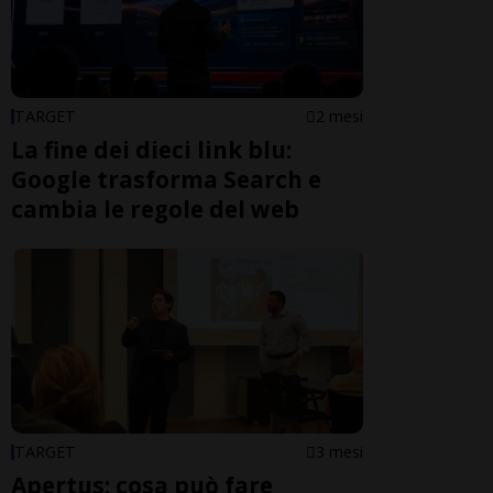
TARGET
2 mesi
La fine dei dieci link blu:
Google trasforma Search e
cambia le regole del web
TARGET
3 mesi
Apertus: cosa può fare