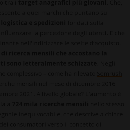
o tra i
target anagrafici più giovani
. Che,
escente a quei marchi che puntano su
 logistica e spedizioni
fondati sulla
influenzare la percezione degli utenti. E che
nante nell’indirizzare le scelte d’acquisto.
 di ricerca mensili che accostano la
tti sono letteralmente schizzate
. Negli
lume complessivo – come ha rilevato
Semrush
cerche mensili nel mese di dicembre 2016
vembre 2021. A livello globale? L'aumento è
ila a
724 mila ricerche mensili
nello stesso
egnale inequivocabile, che descrive a chiare
dei consumatori verso il concetto di