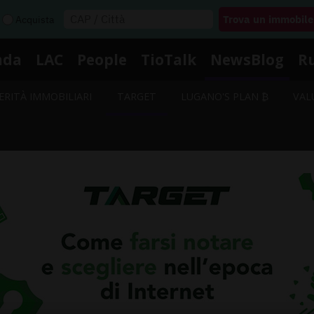
Acquista
nda
LAC
People
TioTalk
NewsBlog
R
ERITÀ IMMOBILIARI
TARGET
LUGANO'S PLAN ₿
VAL