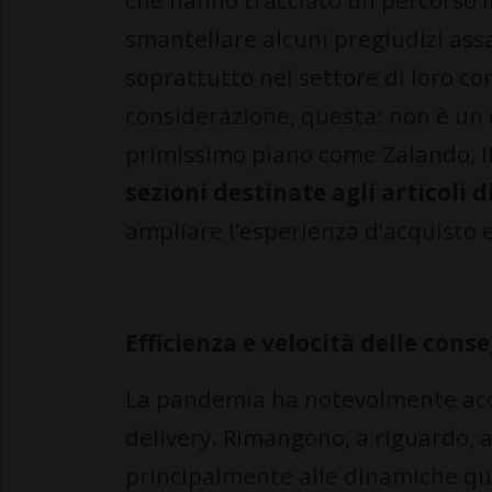
che hanno tracciato un percorso ir
smantellare alcuni pregiudizi assai
soprattutto nel settore di loro 
considerazione, questa: non è un 
primissimo piano come Zalando, I
sezioni destinate agli articoli 
ampliare l’esperienza d’acquisto e 
Efficienza e velocità delle cons
La pandemia ha notevolmente acce
delivery. Rimangono, a riguardo, a
principalmente alle dinamiche quot