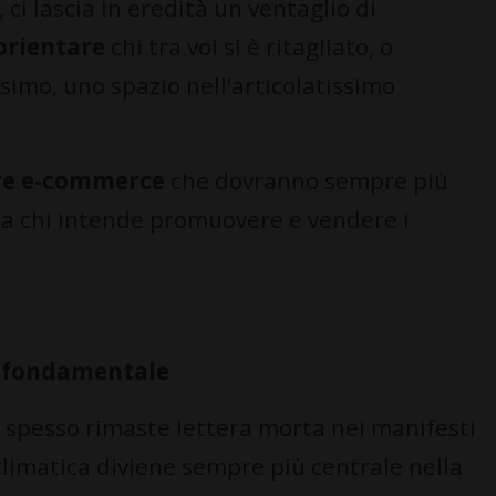
 ci lascia in eredità un ventaglio di
orientare
chi tra voi si è ritagliato, o
ssimo, uno spazio nell’articolatissimo
ore e-commerce
che dovranno sempre più
da chi intende promuovere e vendere i
o fondamentale
, spesso rimaste lettera morta nei manifesti
climatica diviene sempre più centrale nella