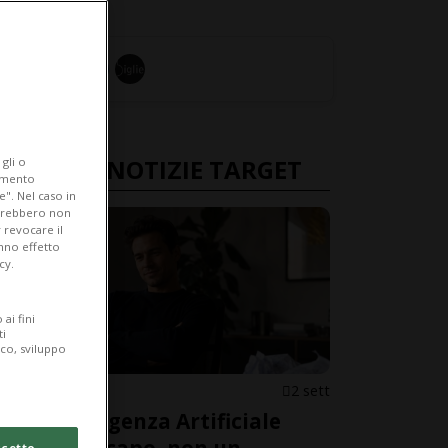
ULTIME NOTIZIE TARGET
gli o
iamento
e". Nel caso in
potrebbero non
 revocare il
anno effetto
cy.
ai fini
ti
ico, sviluppo
TARGET
2 sett
All'Intelligenza Artificiale
cetto