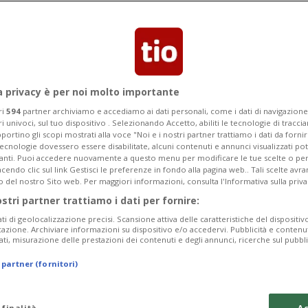
Segnalaci
a privacy è per noi molto importante
ri
594
partner archiviamo e accediamo ai dati personali, come i dati di navigazione 
ri univoci, sul tuo dispositivo . Selezionando Accetto, abiliti le tecnologie di tracc
nsegne rapide e zero
portino gli scopi mostrati alla voce "Noi e i nostri partner trattiamo i dati da fornir
tecnologie dovessero essere disabilitate, alcuni contenuti e annunci visualizzati 
vanti. Puoi accedere nuovamente a questo menu per modificare le tue scelte o per
me rendere efficace un
endo clic sul link Gestisci le preferenze in fondo alla pagina web.. Tali scelte avr
o del nostro Sito web. Per maggiori informazioni, consulta l'Informativa sulla priva
2022
ostri partner trattiamo i dati per fornire:
ati di geolocalizzazione precisi. Scansione attiva delle caratteristiche del dispositivo 
icazione. Archiviare informazioni su dispositivo e/o accedervi. Pubblicità e contenu
ati, misurazione delle prestazioni dei contenuti e degli annunci, ricerche sul pubbl
one degli acquisti sul web e ci consegna
 partner (fornitori)
cono il successo
 finalità
Ac