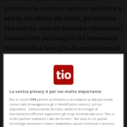
principio in comune: aprono un vuoto e
non lo chiudono del tutto, perlomeno
non subito. Queste tecniche stimolano i
meccanismi psicologici che innescano
la curiosità e la voglia di andare fino in
fondo nella comprensione di un
contenuto.
Nel digitale, catturare l’attenzione è solo
metà del lavoro. L’altra metà è molto più
La vostra privacy è per noi molto importante
Noi e i nostri
594
partner archiviamo e accediamo ai dati personali,
scomoda: non far "scappare" le persone
come i dati di navigazione gli o identificatori univoci, sul tuo
dispositivo . Selezionando Accetto, abiliti le tecnologie di
dopo il primo minuto. Già, perché sono in
tracciamento affinché supportino gli scopi mostrati alla voce "Noi e i
nostri partner trattiamo i dati da fornire". Nel caso in cui queste
pochi quelli che sanno costruire un
tecnologie dovessero essere disabilitate, alcuni contenuti e annunci