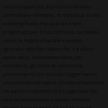
cercano qualcosa di preciso o devono
confrontare elementi. In sostanza: sì allo
scrolling fluido, ma quando è ben
progettato per il tuo contesto. Sul piano
visivo, la regola è banale e spesso
ignorata: devi far capire che “c’è altro”
senza dirlo. Funzionano bene, per
intenderci, gli indizi di continuità:
un’immagine che “sborda” leggermente,
una sezione che non si chiude nettamente,
un pattern coerente che suggerisce che
vale la pena andare a fondo. Nessun
trucco: sono segnali. Le call-to-action