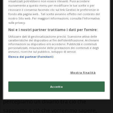
visualizzati potrebbero non essere rilevanti. Puoi accedere
percorso coinvolgente, senza trasformare
nuovamente a questo menu per modificare le tue scelte o per
revocare il consenso facendo clic sul link Gestisci le preferenze in
il sito o la newsletter in una trappola. La
fondo alla pagina web.. Tali scelte avranno effetto nel contesto del
nostro Sito web. Per maggiori informazioni, consulta l'Informativa
domanda corretta da porsi, pertanto, non
sulla privacy.
Noi e i nostri partner trattiamo i dati per fornire:
è “come faccio a farmi notare?”, ma “come
Utilizzare dati di geolocalizzazione precisi. Scansione attiva delle
faccio a farmi leggere davvero?” I
caratteristiche del dispositivo ai fini dell’identificazione. Archiviare
informazioni su dispositivo e/o accedervi. Pubblicità e contenuti
contenuti che funzionano hanno una cosa
personalizzati, misurazione delle prestazioni dei contenuti e degli
annunci, ricerche sul pubblico, sviluppo di servizi.
in comune: aprono un vuoto e non lo
Elenco dei partner (fornitori)
chiudono tutto, perlomeno non subito. È il
Mostra finalità
meccanismo della curiosità. In psicologia
questo processo
viene spiegato bene dalla
Accetto
information-gap theory: quando
percepiamo un divario tra ciò che
sappiamo e ciò che vorremmo sapere,