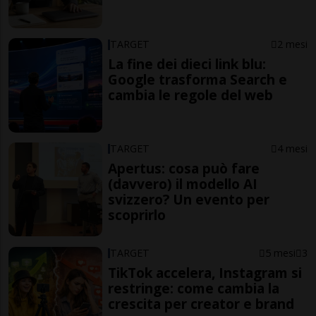
TARGET
2 mesi
La fine dei dieci link blu:
Google trasforma Search e
cambia le regole del web
TARGET
4 mesi
Apertus: cosa può fare
(davvero) il modello AI
svizzero? Un evento per
scoprirlo
TARGET
5 mesi
3
TikTok accelera, Instagram si
restringe: come cambia la
crescita per creator e brand