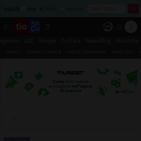
Affitta
Acquista
Agenda
LAC
People
TioTalk
NewsBlog
Rubriche
TARGET
LUGANO'S PLAN ₿
VALUTE E FRONTIERE
TICINO TOP