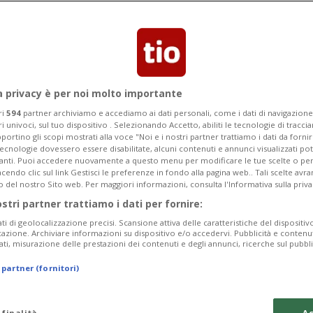
Segnalaci
a privacy è per noi molto importante
ri
594
partner archiviamo e accediamo ai dati personali, come i dati di navigazione 
ri univoci, sul tuo dispositivo . Selezionando Accetto, abiliti le tecnologie di tracc
intelligenza artificiale?
portino gli scopi mostrati alla voce "Noi e i nostri partner trattiamo i dati da fornir
tecnologie dovessero essere disabilitate, alcuni contenuti e annunci visualizzati 
vanti. Puoi accedere nuovamente a questo menu per modificare le tue scelte o per
endo clic sul link Gestisci le preferenze in fondo alla pagina web.. Tali scelte avr
omande del pubblico ad AI Salon
o del nostro Sito web. Per maggiori informazioni, consulta l'Informativa sulla priva
ostri partner trattiamo i dati per fornire:
ati di geolocalizzazione precisi. Scansione attiva delle caratteristiche del dispositivo 
icazione. Archiviare informazioni su dispositivo e/o accedervi. Pubblicità e contenu
ati, misurazione delle prestazioni dei contenuti e degli annunci, ricerche sul pubbl
 partner (fornitori)
 finalità
Ac