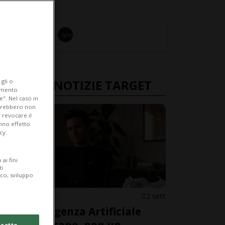
ULTIME NOTIZIE TARGET
gli o
iamento
e". Nel caso in
potrebbero non
 revocare il
anno effetto
cy.
ai fini
ti
ico, sviluppo
TARGET
2 sett
All'Intelligenza Artificiale
cetto