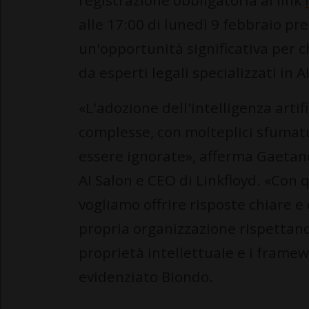
registrazione obbligatoria al link
alle 17:00 di lunedì 9 febbraio pr
un'opportunità significativa per 
da esperti legali specializzati in 
«L'adozione dell'intelligenza artif
complesse, con molteplici sfumatu
essere ignorate», afferma Gaetano
AI Salon e CEO di Linkfloyd. «Con
vogliamo offrire risposte chiare e
propria organizzazione rispettando
proprietà intellettuale e i framew
evidenziato Biondo.