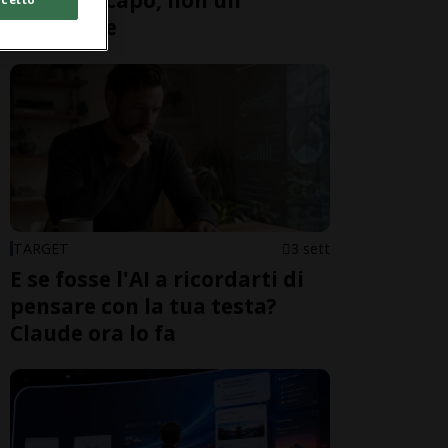
serve un capo, non un
istruttore
TARGET
3 sett
E se fosse l'AI a ricordarti di
pensare con la tua testa?
Claude ora lo fa