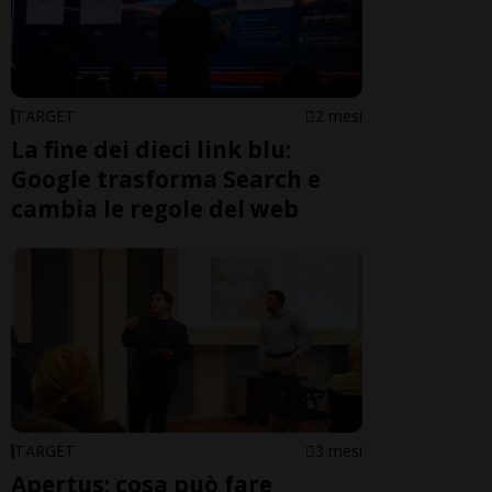
TARGET
2 mesi
La fine dei dieci link blu:
Google trasforma Search e
cambia le regole del web
TARGET
3 mesi
Apertus: cosa può fare