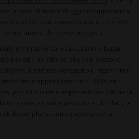
https://luma.com/AllYouNeedIsLaw
, si terrà
esso la sede di Acer a Bioggio e rappresenta
chiarire dubbi e ottenere risposte concrete
AI, compliance e diritto tecnologico.
iciale generativa solleva questioni legali
re per ogni territorio, che non possono
 Biondo, direttore del capitolo regionale di
 questo terzo appuntamento di AI Salon
 casi pratici su come implementare l'AI nella
 le normative sulla protezione dei dati, la
ork di compliance internazionali», ha