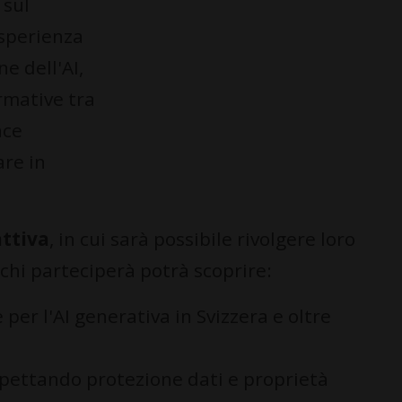
 sul
esperienza
e dell'AI,
rmative tra
nce
are in
attiva
, in cui sarà possibile rivolgere loro
chi parteciperà potrà scoprire:
per l'AI generativa in Svizzera e oltre
pettando protezione dati e proprietà