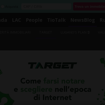
Acquista
nda
LAC
People
TioTalk
NewsBlog
R
ERITÀ IMMOBILIARI
TARGET
LUGANO'S PLAN ₿
VAL