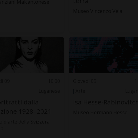
terra
anziani Malcantonese
Museo Vincenzo Vela
dì 09
10.00
Giovedì 09
1
Luganese
Arte
Luga
ritratti dalla
Isa Hesse-Rabinovitch
ezione 1928–2021
Museo Hermann Hesse
 d'arte della Svizzera
na