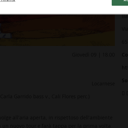
In
Ba
Vi
65
Giovedì 09 | 18.00
Co
ht
So
Locarnese
, Carla Garrido bass v., Cali Flores perc.)
volge all'aria aperta, in rispettoso dell'ambiente
n un nuovo tour e farà tappa per la prima volta