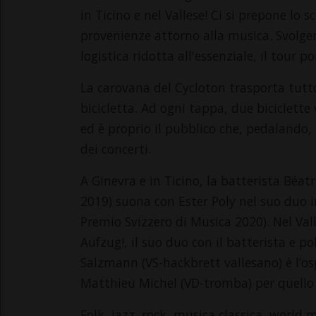
in Ticino e nel Vallese! Ci si prepone lo 
provenienze attorno alla musica. Svolge
logistica ridotta all'essenziale, il tour 
La carovana del Cycloton trasporta tutto
bicicletta. Ad ogni tappa, due biciclett
ed è proprio il pubblico che, pedalando, 
dei concerti.
A Ginevra e in Ticino, la batterista Béat
2019) suona con Ester Poly nel suo duo i
Premio Svizzero di Musica 2020). Nel Vall
Aufzug!, il suo duo con il batterista e
Salzmann (VS-hackbrett vallesano) è l’osp
Matthieu Michel (VD-tromba) per quello
Folk, jazz, rock, musica classica, world 