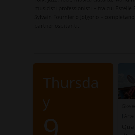
musicisti professionisti – tra cui Estel
Sylvain Fournier o Jolgorio – completan
partner ospitanti.
Thursda
y
Giove
9
Arte
Quan