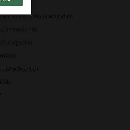
dirizzo
r Baraonda - Lido di Magadino
a Cantonale 138
73, Magadino
ntatti
tps://cycloton.ch
cials