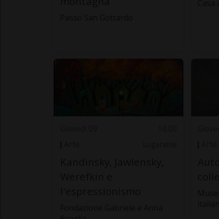
montagna
Casa 
Passo San Gottardo
Giovedì 09
10.00
Giove
Arte
Luganese
Arte
Kandinsky, Jawlensky,
Auto
Werefkin e
coll
l'espressionismo
Museo
italia
Fondazione Gabriele e Anna
Braglia