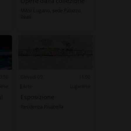
Opere dalla collezione
MASI Lugano, sede Palazzo
Reali
0.30
Giovedì 09
11.00
nese
Arte
Luganese
!
Esposizione
Residenza Rivabella