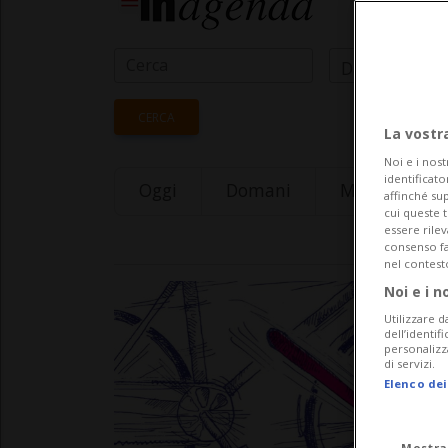
Data Inizio
CERCA
La vostr
Noi e i nost
identificato
Oggi
Domani
Monday 10
affinché sup
cui queste 
essere rile
consenso fac
nel contest
Noi e i n
Utilizzare d
dell’identif
personalizz
di servizi.
Elenco dei
Mostra