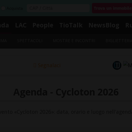
Acquista
nda
LAC
People
TioTalk
NewsBlog
R
EMA
SPETTACOLI
MOSTRE E INCONTRI
BIGLIETTERI
Segnalaci
Agenda - Cycloton 2026
'evento «Cycloton 2026»: data, orario e luogo nell'agenda