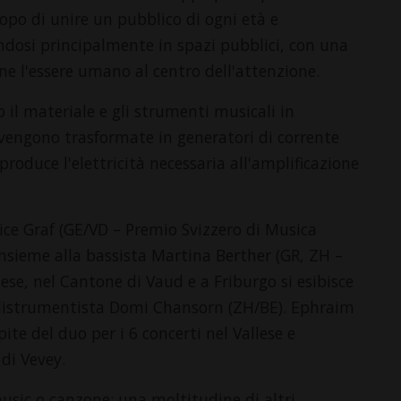
scopo di unire un pubblico di ogni età e
ndosi principalmente in spazi pubblici, con una
pone l'essere umano al centro dell'attenzione.
 il materiale e gli strumenti musicali in
e vengono trasformate in generatori di corrente
produce l'elettricità necessaria all'amplificazione
rice Graf (GE/VD – Premio Svizzero di Musica
nsieme alla bassista Martina Berther (GR, ZH –
ese, nel Cantone di Vaud e a Friburgo si esibisce
 polistrumentista Domi Chansorn (ZH/BE). Ephraim
ite del duo per i 6 concerti nel Vallese e
 di Vevey.
music o canzone: una moltitudine di altri