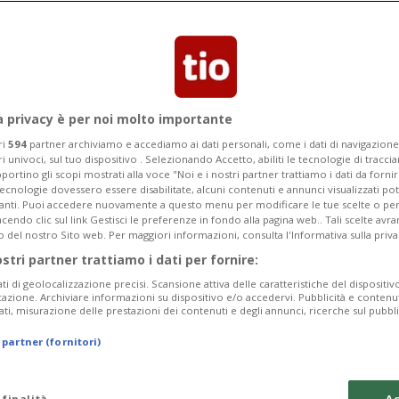
Categoria
Data Fine
a privacy è per noi molto importante
ri
594
partner archiviamo e accediamo ai dati personali, come i dati di navigazione 
ri univoci, sul tuo dispositivo . Selezionando Accetto, abiliti le tecnologie di tracc
Tuesday 11
Wednesday 12
Thursday 13
portino gli scopi mostrati alla voce "Noi e i nostri partner trattiamo i dati da fornir
tecnologie dovessero essere disabilitate, alcuni contenuti e annunci visualizzati 
vanti. Puoi accedere nuovamente a questo menu per modificare le tue scelte o per
endo clic sul link Gestisci le preferenze in fondo alla pagina web.. Tali scelte avr
o del nostro Sito web. Per maggiori informazioni, consulta l'Informativa sulla priva
ostri partner trattiamo i dati per fornire:
In
ati di geolocalizzazione precisi. Scansione attiva delle caratteristiche del dispositivo 
icazione. Archiviare informazioni su dispositivo e/o accedervi. Pubblicità e contenu
Pe
ati, misurazione delle prestazioni dei contenuti e degli annunci, ricerche sul pubbl
Th
 partner (fornitori)
da
 finalità
Ac