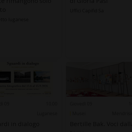
te rimangono solo
di Gloria Pasi
oto
Uffici Capifid Sa
tto luganese
dì 09
10.00
Giovedì 09
1
Luganese
Musei
Mendrisi
rdi in dialogo
Bertille Bak. Voci dall