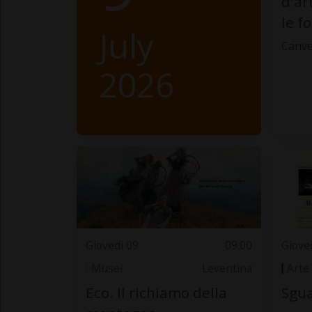
d'ar
le f
July
Canve
2026
Giovedì 09
09.00
Giove
Musei
Leventina
Arte
Eco. Il richiamo della
Sgua