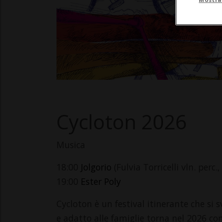
Cycloton 2026
Musica
18:00
Jolgorio
(Fulvia Torricelli vln. perc.
19:00
Ester Poly
Cycloton è un festival itinerante che si s
e adatto alle famiglie torna nel 2026 co