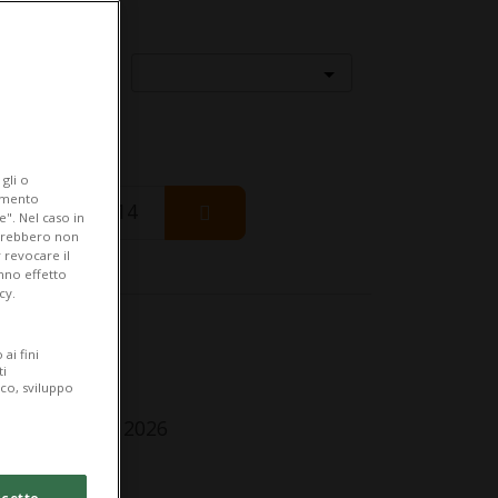
Località
gli o
iamento
Friday 14
e". Nel caso in
potrebbero non
 revocare il
anno effetto
cy.
fo Evento
ai fini
ti
r tutti
ico, sviluppo
ursday 9 July 2026
lle 18.00
cetto