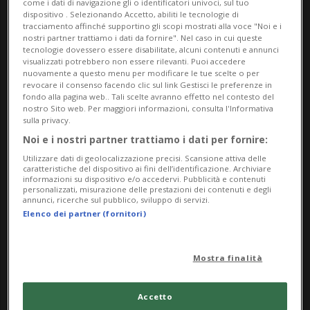
come i dati di navigazione gli o identificatori univoci, sul tuo
dispositivo . Selezionando Accetto, abiliti le tecnologie di
Per tutti
tracciamento affinché supportino gli scopi mostrati alla voce "Noi e i
nostri partner trattiamo i dati da fornire". Nel caso in cui queste
tecnologie dovessero essere disabilitate, alcuni contenuti e annunci
da Saturday 14 March 2026
visualizzati potrebbero non essere rilevanti. Puoi accedere
a Sunday 2 August 2026
nuovamente a questo menu per modificare le tue scelte o per
revocare il consenso facendo clic sul link Gestisci le preferenze in
Me,Gi,Ve,Sa,Do
fondo alla pagina web.. Tali scelte avranno effetto nel contesto del
nostro Sito web. Per maggiori informazioni, consulta l'Informativa
sulla privacy.
Indirizzo
Noi e i nostri partner trattiamo i dati per fornire:
Museo Villa dei Cedri
Utilizzare dati di geolocalizzazione precisi. Scansione attiva delle
caratteristiche del dispositivo ai fini dell’identificazione. Archiviare
informazioni su dispositivo e/o accedervi. Pubblicità e contenuti
Piazza San Biagio 9
personalizzati, misurazione delle prestazioni dei contenuti e degli
annunci, ricerche sul pubblico, sviluppo di servizi.
Elenco dei partner (fornitori)
6500, Bellinzona
Contatti
Mostra finalità
https://www.museovilladeicedri.ch/
Accetto