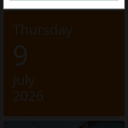
Thursday
9
July
2026