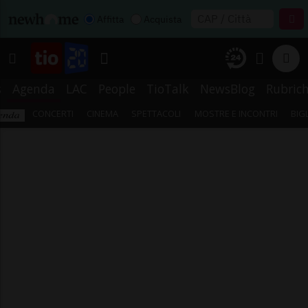
Affitta
Acquista
s
Agenda
LAC
People
TioTalk
NewsBlog
Rubric
CONCERTI
CINEMA
SPETTACOLI
MOSTRE E INCONTRI
BIG