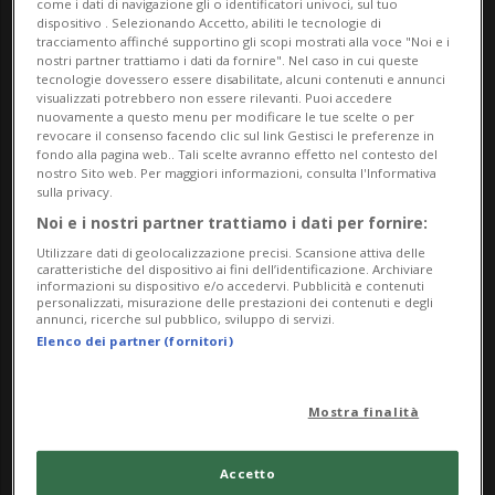
come i dati di navigazione gli o identificatori univoci, sul tuo
dispositivo . Selezionando Accetto, abiliti le tecnologie di
Immagine pubblicata:
tracciamento affinché supportino gli scopi mostrati alla voce "Noi e i
Alex Hanimann, Senza titolo [Railway Board]
nostri partner trattiamo i dati da fornire". Nel caso in cui queste
tecnologie dovessero essere disabilitate, alcuni contenuti e annunci
dalla serie “Driving as far as I can see”, s.d.
visualizzati potrebbero non essere rilevanti. Puoi accedere
nuovamente a questo menu per modificare le tue scelte o per
Courtesy Skopia Art Contemporain / © 2026,
revocare il consenso facendo clic sul link Gestisci le preferenze in
ProLitteris Zurigo
fondo alla pagina web.. Tali scelte avranno effetto nel contesto del
nostro Sito web. Per maggiori informazioni, consulta l'Informativa
sulla privacy.
Info Evento
Noi e i nostri partner trattiamo i dati per fornire:
Per tutti
Utilizzare dati di geolocalizzazione precisi. Scansione attiva delle
caratteristiche del dispositivo ai fini dell’identificazione. Archiviare
informazioni su dispositivo e/o accedervi. Pubblicità e contenuti
da Saturday 14 March 2026
personalizzati, misurazione delle prestazioni dei contenuti e degli
annunci, ricerche sul pubblico, sviluppo di servizi.
a Sunday 2 August 2026
Elenco dei partner (fornitori)
Me,Gi,Ve,Sa,Do
Mostra finalità
Indirizzo
Museo Villa dei Cedri
Accetto