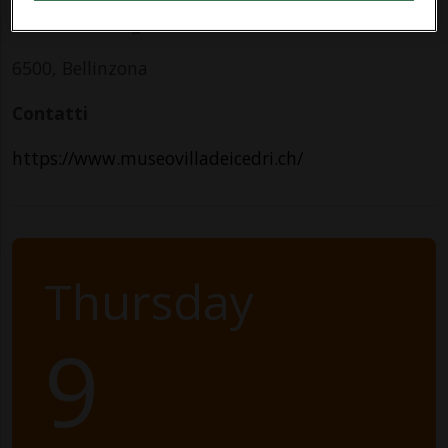
Piazza San Biagio 9
6500, Bellinzona
Contatti
https://www.museovilladeicedri.ch/
Thursday
9