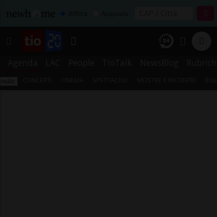
Affitta
Acquista
Agenda
LAC
People
TioTalk
NewsBlog
Rubrich
CONCERTI
CINEMA
SPETTACOLI
MOSTRE E INCONTRI
BIG