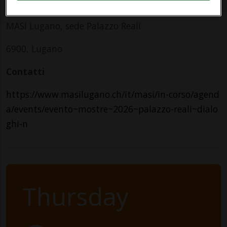
Indirizzo
MASI Lugano, sede Palazzo Reali
6900, Lugano
Contatti
https://www.masilugano.ch/it/masi/in-corso/agend
a/events/evento~mostre~2026~palazzo-reali~dialo
ghi-n
Thursday