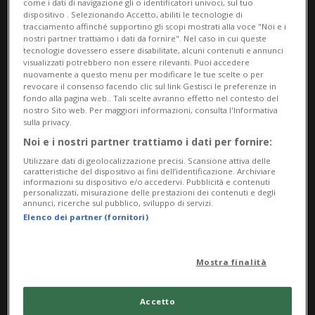
come i dati di navigazione gli o identificatori univoci, sul tuo
dispositivo . Selezionando Accetto, abiliti le tecnologie di
Boccioni, accostati alle fotografie Bernd e Hilla
tracciamento affinché supportino gli scopi mostrati alla voce "Noi e i
Becher.
nostri partner trattiamo i dati da fornire". Nel caso in cui queste
tecnologie dovessero essere disabilitate, alcuni contenuti e annunci
visualizzati potrebbero non essere rilevanti. Puoi accedere
Ma / Me / Ve: 11.00 – 18.00
nuovamente a questo menu per modificare le tue scelte o per
revocare il consenso facendo clic sul link Gestisci le preferenze in
Gio: 11.00 – 20.00
fondo alla pagina web.. Tali scelte avranno effetto nel contesto del
Sa / Do / Festivi: 10.00 – 18.00
nostro Sito web. Per maggiori informazioni, consulta l'Informativa
sulla privacy.
Lu: chiu­so
Noi e i nostri partner trattiamo i dati per fornire:
Info Evento
Utilizzare dati di geolocalizzazione precisi. Scansione attiva delle
caratteristiche del dispositivo ai fini dell’identificazione. Archiviare
informazioni su dispositivo e/o accedervi. Pubblicità e contenuti
Per tutti
personalizzati, misurazione delle prestazioni dei contenuti e degli
annunci, ricerche sul pubblico, sviluppo di servizi.
Elenco dei partner (fornitori)
da Saturday 28 March 2026
a Sunday 20 September 2026
Mostra finalità
Ma,Me,Gi,Ve,Sa,Do
dalle 10.00
Accetto