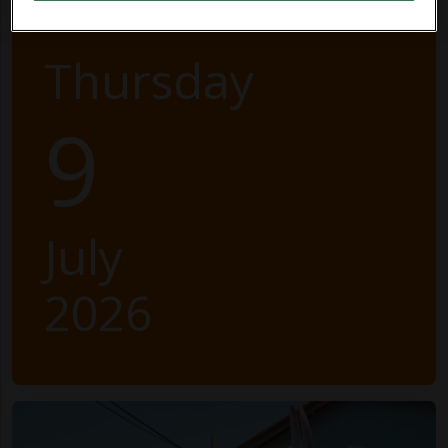
Thursday
9
July
2026