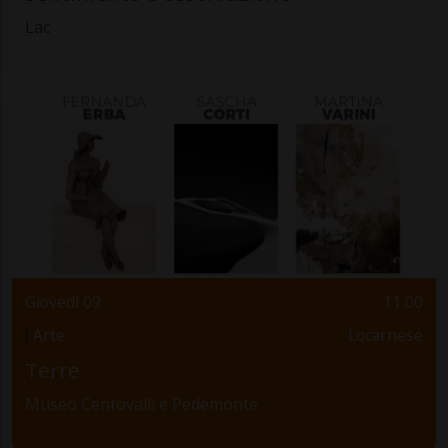
Lac
Giovedì 09
11.00
Arte
Locarnese
Terre
Museo Centovalli e Pedemonte