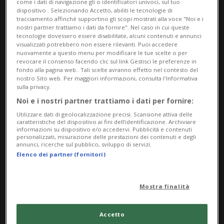
come i dati di navigazione gli o identificatori univoci, sul tuo
Ma,Me,Gi,Ve,Sa,Do
dispositivo . Selezionando Accetto, abiliti le tecnologie di
dalle 11.00
tracciamento affinché supportino gli scopi mostrati alla voce "Noi e i
nostri partner trattiamo i dati da fornire". Nel caso in cui queste
tecnologie dovessero essere disabilitate, alcuni contenuti e annunci
Indirizzo
visualizzati potrebbero non essere rilevanti. Puoi accedere
nuovamente a questo menu per modificare le tue scelte o per
revocare il consenso facendo clic sul link Gestisci le preferenze in
Museo Centovalli e Pedemonte
fondo alla pagina web.. Tali scelte avranno effetto nel contesto del
nostro Sito web. Per maggiori informazioni, consulta l'Informativa
Via Museo 8
sulla privacy.
Noi e i nostri partner trattiamo i dati per fornire:
6655, Intragna
Utilizzare dati di geolocalizzazione precisi. Scansione attiva delle
caratteristiche del dispositivo ai fini dell’identificazione. Archiviare
informazioni su dispositivo e/o accedervi. Pubblicità e contenuti
Contatti
personalizzati, misurazione delle prestazioni dei contenuti e degli
annunci, ricerche sul pubblico, sviluppo di servizi.
https://www.museocentovallipedemonte.ch/it
Elenco dei partner (fornitori)
Socials
Mostra finalità
Accetto