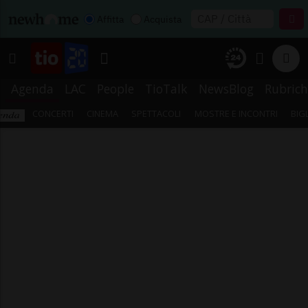
Affitta
Acquista
Agenda
LAC
People
TioTalk
NewsBlog
Rubrich
CONCERTI
CINEMA
SPETTACOLI
MOSTRE E INCONTRI
BIG