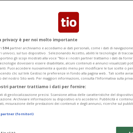
Categoria
Data Fine
a privacy è per noi molto importante
ri
594
partner archiviamo e accediamo ai dati personali, come i dati di navigazione 
ri univoci, sul tuo dispositivo . Selezionando Accetto, abiliti le tecnologie di tracc
Monday 10
Tuesday 11
Wednesday 12
portino gli scopi mostrati alla voce "Noi e i nostri partner trattiamo i dati da fornir
tecnologie dovessero essere disabilitate, alcuni contenuti e annunci visualizzati 
vanti. Puoi accedere nuovamente a questo menu per modificare le tue scelte o per
endo clic sul link Gestisci le preferenze in fondo alla pagina web.. Tali scelte avr
o del nostro Sito web. Per maggiori informazioni, consulta l'Informativa sulla priva
ostri partner trattiamo i dati per fornire:
In
ati di geolocalizzazione precisi. Scansione attiva delle caratteristiche del dispositivo 
icazione. Archiviare informazioni su dispositivo e/o accedervi. Pubblicità e contenu
Pe
ati, misurazione delle prestazioni dei contenuti e degli annunci, ricerche sul pubbl
Th
 partner (fornitori)
da
 finalità
Ac