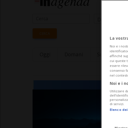
Data Inizio
CERCA
La vostr
Noi e i nost
identificato
Oggi
Domani
Sunday 09
affinché sup
cui queste 
essere rile
consenso fac
nel contest
Noi e i n
Utilizzare d
dell’identif
personalizz
di servizi.
Elenco dei
Mostra