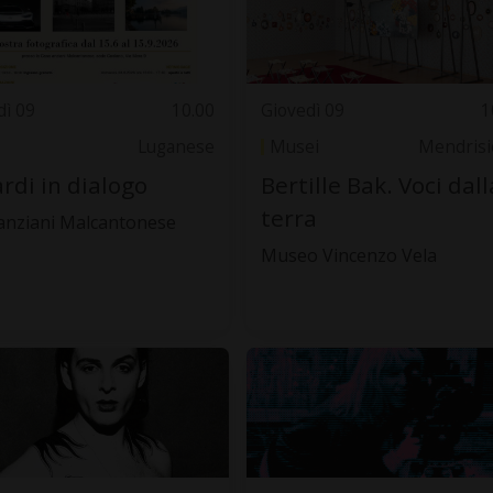
dì 09
10.00
Giovedì 09
1
Luganese
Musei
Mendrisi
rdi in dialogo
Bertille Bak. Voci dall
terra
anziani Malcantonese
Museo Vincenzo Vela