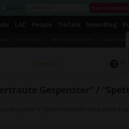
Acquista
nda
LAC
People
TioTalk
NewsBlog
R
EMA
SPETTACOLI
MOSTRE E INCONTRI
BIGLIETTERI
Segnalaci
ertraute Gespenster” / “Spettr
ute Gespenster” / “Spettri familiari”»: data, orario e l