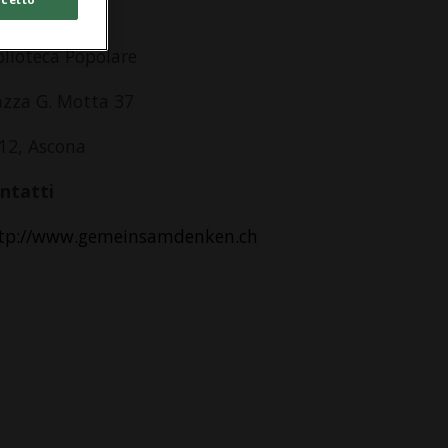
dirizzo
blioteca Popolare
azza G. Motta 37
12, Ascona
ntatti
tp://www.gemeinsamdenken.ch