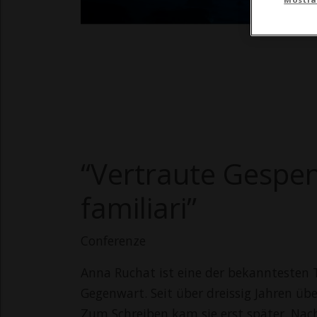
“Vertraute Gespens
familiari”
Conferenze
Anna Ruchat ist eine der bekanntesten 
Gegenwart. Seit über dreissig Jahren übe
Zum Schreiben kam sie erst später. Nach