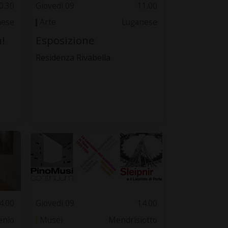
0.30
Giovedì 09
11.00
nese
Arte
Luganese
!
Esposizione
Residenza Rivabella
4.00
Giovedì 09
14.00
lenio
Musei
Mendrisiotto