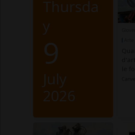
Thursda
y
Giove
9
Arte
Quan
d'ar
le f
July
Canve
2026