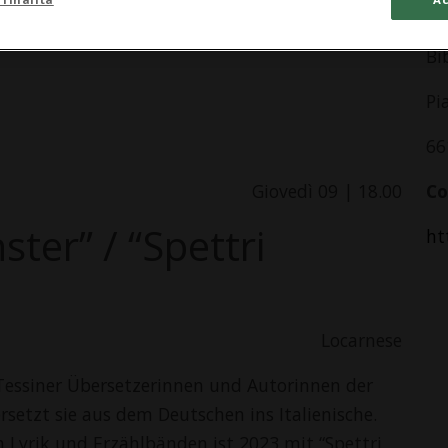
In
Bi
Pi
66
Giovedì 09 | 18.00
Co
ter” / “Spettri
ht
Locarnese
Tessiner Übersetzerinnen und Autorinnen der
rsetzt sie aus dem Deutschen ins Italienische.
 Lyrik und Erzählbänden ist 2023 mit “Spettri