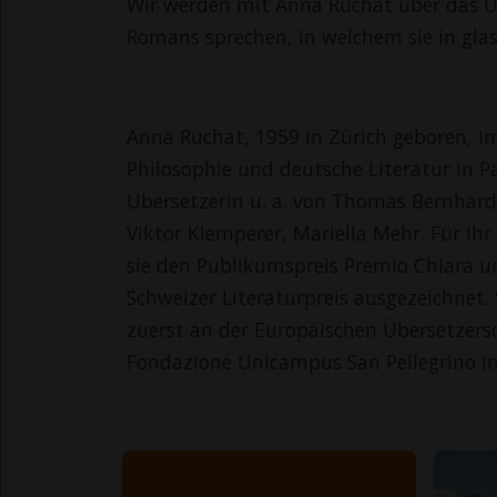
Wir werden mit Anna Ruchat über das Ü
Romans sprechen, in welchem sie in gla
Anna Ruchat, 1959 in Zürich geboren, i
Philosophie und deutsche Literatur in Pa
Übersetzerin u. a. von Thomas Bernhard,
Viktor Klemperer, Mariella Mehr. Für ihr
sie den Publikumspreis Premio Chiara un
Schweizer Literaturpreis ausgezeichnet. 
zuerst an der Europäischen Übersetzersc
Fondazione Unicampus San Pellegrino in R