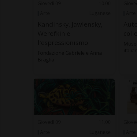
Giovedì 09
10.00
Giove
Arte
Luganese
Arte
Kandinsky, Jawlensky,
Auto
Werefkin e
coll
l'espressionismo
Museo
italia
Fondazione Gabriele e Anna
Braglia
Giovedì 09
11.00
Giove
Arte
Luganese
Arte