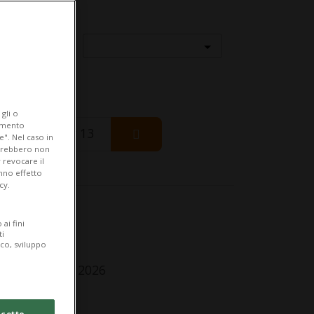
Località
gli o
iamento
Thursday 13
e". Nel caso in
potrebbero non
 revocare il
anno effetto
cy.
fo Evento
ai fini
ti
r tutti
ico, sviluppo
ursday 9 July 2026
lle 18.00
cetto