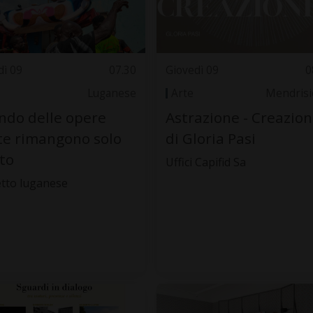
dì 09
07.30
Giovedì 09
0
Luganese
Arte
Mendrisi
do delle opere
Astrazione - Creazio
te rimangono solo
di Gloria Pasi
oto
Uffici Capifid Sa
tto luganese