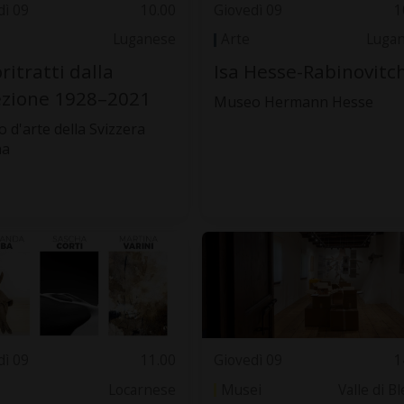
dì 09
10.00
Giovedì 09
1
Luganese
Arte
Luga
ritratti dalla
Isa Hesse-Rabinovitch
ezione 1928–2021
Museo Hermann Hesse
 d'arte della Svizzera
na
dì 09
11.00
Giovedì 09
1
Locarnese
Musei
Valle di B