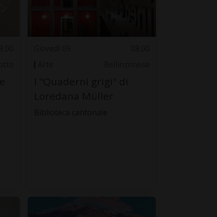
8.00
Giovedì 09
08.00
otto
Arte
Bellinzonese
ne
I "Quaderni grigi" di
Loredana Müller
Biblioteca cantonale