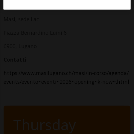
Indirizzo
Masi, sede Lac
Piazza Bernardino Luini 6
6900, Lugano
Contatti
https://www.masilugano.ch/masi/in-corso/agenda/
events/evento~eventi~2026~opening~k-now~.html
Thursday