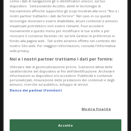
Gi: 11:00 – 20:00
come i dati di navigazione gli o identificatori univoci, sul tuo
dispositivo . Selezionando Accetto, abiliti le tecnologie di
Sa/Do/Festivi: 10:00 – 18:00
tracciamento affinché supportino gli scopi mostrati alla voce "Noi e i
nostri partner trattiamo i dati da fornire". Nel caso in cui queste
Lu: chiuso
tecnologie dovessero essere disabilitate, alcuni contenuti e annunci
visualizzati potrebbero non essere rilevanti. Puoi accedere
Ingresso gratuito, vi aspettiamo!
nuovamente a questo menu per modificare le tue scelte o per
revocare il consenso facendo clic sul link Gestisci le preferenze in
fondo alla pagina web.. Tali scelte avranno effetto nel contesto del
nostro Sito web. Per maggiori informazioni, consulta l'Informativa
sulla privacy.
Nella foto:
Noi e i nostri partner trattiamo i dati per fornire:
Utilizzare dati di geolocalizzazione precisi. Scansione attiva delle
Ayoung Kim, Still image from Delivery Dancer's
caratteristiche del dispositivo ai fini dell’identificazione. Archiviare
informazioni su dispositivo e/o accedervi. Pubblicità e contenuti
Sphere, 2022 © Courtesy of the artist
personalizzati, misurazione delle prestazioni dei contenuti e degli
annunci, ricerche sul pubblico, sviluppo di servizi.
Elenco dei partner (fornitori)
Info Evento
da Sunday 8 March 2026
Mostra finalità
a Sunday 19 July 2026
Ma,Me,Gi,Ve,Sa,Do
Accetto