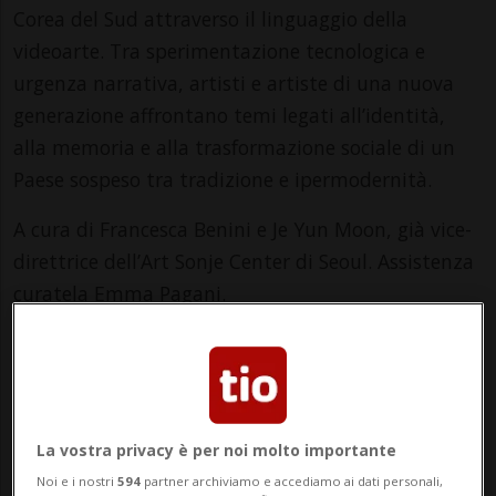
Corea del Sud attraverso il linguaggio della
videoarte. Tra sperimentazione tecnologica e
urgenza narrativa, artisti e artiste di una nuova
generazione affrontano temi legati all’identità,
alla memoria e alla trasformazione sociale di un
Paese sospeso tra tradizione e ipermodernità.
A cura di Francesca Benini e Je Yun Moon, già vice-
direttrice dell’Art Sonje Center di Seoul. Assistenza
curatela Emma Pagani.
Artisti e artiste in mostra
Chan-Kyong Park, Jane Jin Kaisen, Ayoung Kim, 업
체eobchae, Onejoon Che, Sojung Jun, Sungsil Ryu,
Heecheon Kim
La vostra privacy è per noi molto importante
Ma/Me/Ve: 11:00 – 18:00
Noi e i nostri
594
partner archiviamo e accediamo ai dati personali,