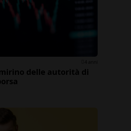
4 anni
irino delle autorità di
borsa