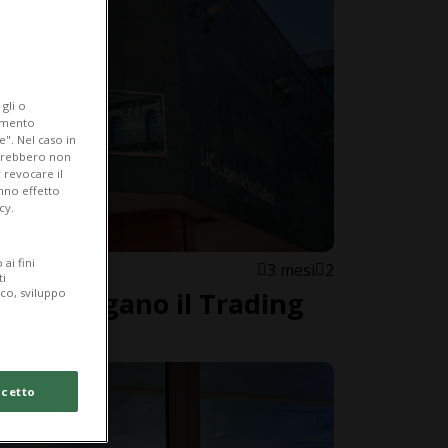
gli o
iamento
e". Nel caso in
potrebbero non
 revocare il
anno effetto
cy.
ai fini
3 mesi
2
ti
ico, sviluppo
rta a Lugano il Trading
cetto