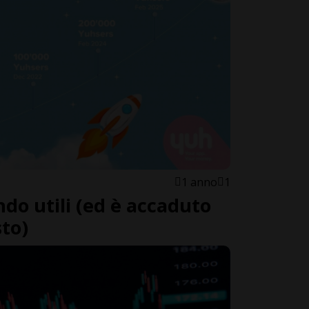
1 anno
1
do utili (ed è accaduto
sto)