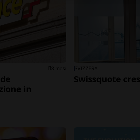
8 mesi
SVIZZERA
ede
Swissquote cres
zione in