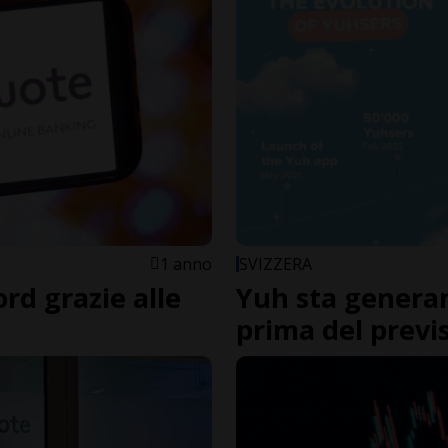
1 anno
SVIZZERA
ord grazie alle
Yuh sta generan
prima del previ