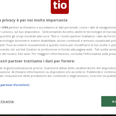
a privacy è per noi molto importante
ri
594
partner archiviamo e accediamo ai dati personali, come i dati di navigazione 
ri univoci, sul tuo dispositivo . Selezionando Accetto, abiliti le tecnologie di tracc
portino gli scopi mostrati alla voce "Noi e i nostri partner trattiamo i dati da fornir
tecnologie dovessero essere disabilitate, alcuni contenuti e annunci visualizzati 
vanti. Puoi accedere nuovamente a questo menu per modificare le tue scelte o per
endo clic sul link Gestisci le preferenze in fondo alla pagina web.. Tali scelte avr
o del nostro Sito web. Per maggiori informazioni, consulta l'Informativa sulla priva
ostri partner trattiamo i dati per fornire:
ati di geolocalizzazione precisi. Scansione attiva delle caratteristiche del dispositivo 
2 mesi
1
LUGANO
icazione. Archiviare informazioni su dispositivo e/o accedervi. Pubblicità e contenu
ati, misurazione delle prestazioni dei contenuti e degli annunci, ricerche sul pubbl
rti annuali
Swissquote ripo
zere
Day
 partner (fornitori)
 finalità
Ac