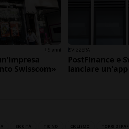
5 anni
SVIZZERA
un'impresa
PostFinance e S
anto Swisscom»
lanciare un'ap
TA
SICCITÀ
TICINO
CICLISMO
TORRI DI R