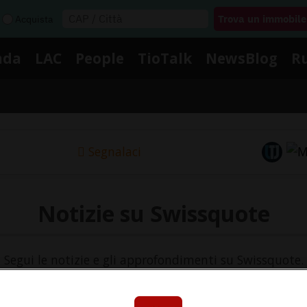
Acquista
nda
LAC
People
TioTalk
NewsBlog
R
Segnalaci
Notizie su Swissquote
Segui le notizie e gli approfondimenti su Swissquote.