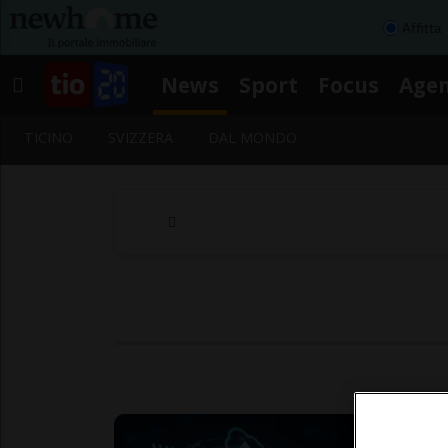
Affitta
News
Sport
Focus
Age
TICINO
SVIZZERA
DAL MONDO