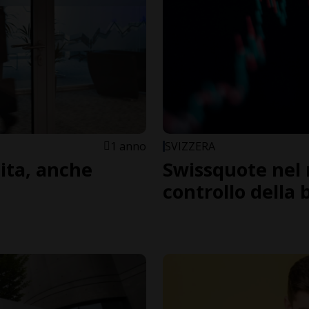
1 anno
SVIZZERA
cita, anche
Swissquote nel m
controllo della 