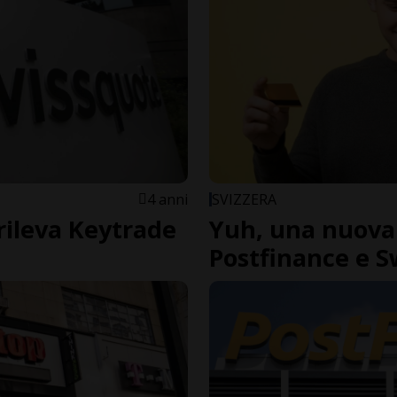
4 anni
SVIZZERA
rileva Keytrade
Yuh, una nuova
Postfinance e S