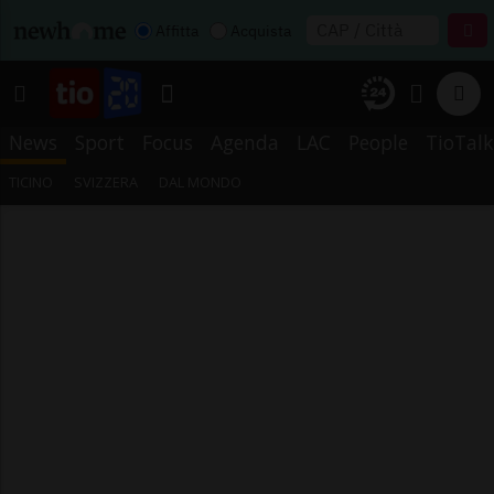
Affitta
Acquista
News
Sport
Focus
Agenda
LAC
People
TioTalk
TICINO
SVIZZERA
DAL MONDO