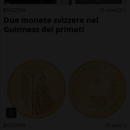
SVIZZERA
5 anni
2
1
Due monete svizzere nel
Guinness dei primati
SVIZZERA
5 anni
3