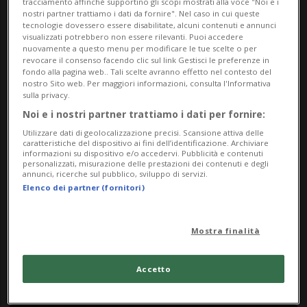
tracciamento affinché supportino gli scopi mostrati alla voce "Noi e i
Il Ceresio e il Maggiore su due
nostri partner trattiamo i dati da fornire". Nel caso in cui queste
tecnologie dovessero essere disabilitate, alcuni contenuti e annunci
monete da 20 franchi (in
visualizzati potrebbero non essere rilevanti. Puoi accedere
nuovamente a questo menu per modificare le tue scelte o per
argento)
revocare il consenso facendo clic sul link Gestisci le preferenze in
fondo alla pagina web.. Tali scelte avranno effetto nel contesto del
nostro Sito web. Per maggiori informazioni, consulta l'Informativa
sulla privacy.
Noi e i nostri partner trattiamo i dati per fornire:
Utilizzare dati di geolocalizzazione precisi. Scansione attiva delle
caratteristiche del dispositivo ai fini dell’identificazione. Archiviare
informazioni su dispositivo e/o accedervi. Pubblicità e contenuti
personalizzati, misurazione delle prestazioni dei contenuti e degli
annunci, ricerche sul pubblico, sviluppo di servizi.
Elenco dei partner (fornitori)
Mostra finalità
SVIZZERA
10 mesi
1
Una nuova moneta speciale
Accetto
che celebra l’aviazione svizzera