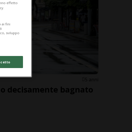
anno effetto
cy.
ai fini
ti
ico, sviluppo
cetto
5 anni
lio decisamente bagnato