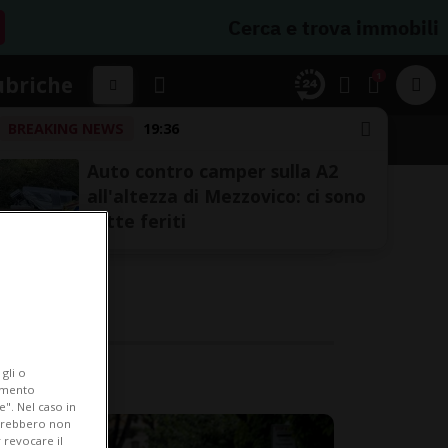
Cerca e trova immobili
1
ubriche
BREAKING NEWS
19:36
Auto contro camper sulla A2
all'altezza di Mezzovico: ci sono
sette feriti
gli o
iamento
e". Nel caso in
potrebbero non
 revocare il