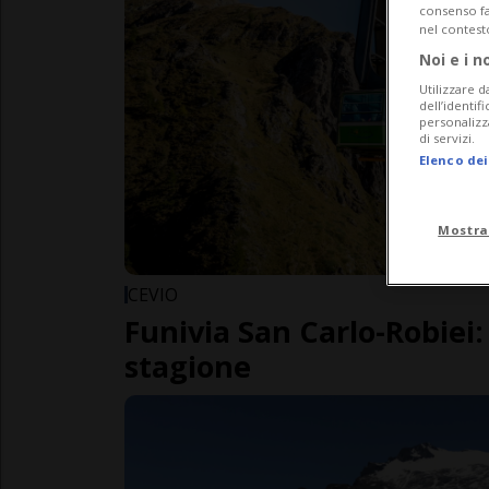
consenso fac
nel contest
Noi e i n
Utilizzare d
dell’identif
personalizz
di servizi.
Elenco dei
Mostra
CEVIO
Funivia San Carlo-Robiei:
stagione