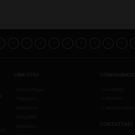
LINK UTILI
CONFIGURAZI
Archivio ePaper
NOTIFICHE
i
PUBBLICITÀ
PREFERITI
IMPRESSUM
PROFILO UTENT
DISCLAIMER
CONTATTACI
SEGNALACI
.ch