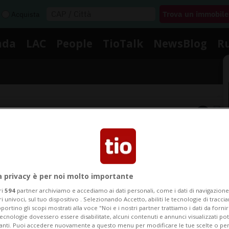
Acquista
nda
LAC
People
TioTalk
NewsBlog
R
Segnalaci
Notizie su Robiei
a privacy è per noi molto importante
ri
594
partner archiviamo e accediamo ai dati personali, come i dati di navigazione 
Segui le notizie e gli approfondimenti su Robiei.
ri univoci, sul tuo dispositivo . Selezionando Accetto, abiliti le tecnologie di tracc
portino gli scopi mostrati alla voce "Noi e i nostri partner trattiamo i dati da fornir
tecnologie dovessero essere disabilitate, alcuni contenuti e annunci visualizzati 
vanti. Puoi accedere nuovamente a questo menu per modificare le tue scelte o per