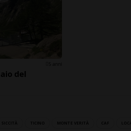
5 anni
iaio del
SICCITÀ
TICINO
MONTE VERITÀ
CAF
LOC