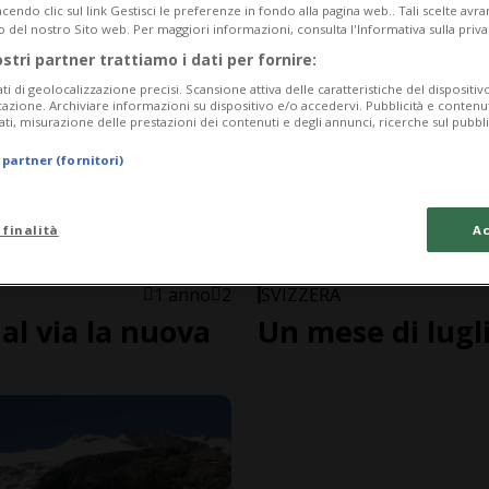
endo clic sul link Gestisci le preferenze in fondo alla pagina web.. Tali scelte avr
o del nostro Sito web. Per maggiori informazioni, consulta l'Informativa sulla priva
ostri partner trattiamo i dati per fornire:
ati di geolocalizzazione precisi. Scansione attiva delle caratteristiche del dispositivo 
icazione. Archiviare informazioni su dispositivo e/o accedervi. Pubblicità e contenu
ati, misurazione delle prestazioni dei contenuti e degli annunci, ricerche sul pubbl
 partner (fornitori)
 finalità
Ac
1 anno
2
SVIZZERA
 al via la nuova
Un mese di lug