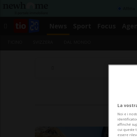
Affitta
News
Sport
Focus
Age
TICINO
SVIZZERA
DAL MONDO
La vostr
Noi e i nost
identificato
affinché sup
cui queste 
essere rile