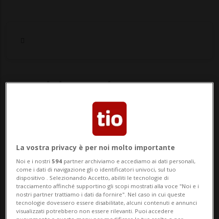
Notizie su Ritrovamento
Cadavere
Segui le notizie e gli approfondimenti su
La vostra privacy è per noi molto importante
Ritrovamento Cadavere.
Noi e i nostri
594
partner archiviamo e accediamo ai dati personali,
come i dati di navigazione gli o identificatori univoci, sul tuo
dispositivo . Selezionando Accetto, abiliti le tecnologie di
tracciamento affinché supportino gli scopi mostrati alla voce "Noi e i
nostri partner trattiamo i dati da fornire". Nel caso in cui queste
tecnologie dovessero essere disabilitate, alcuni contenuti e annunci
visualizzati potrebbero non essere rilevanti. Puoi accedere