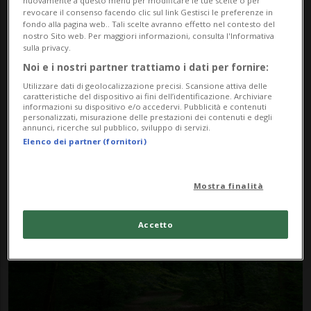
nuovamente a questo menu per modificare le tue scelte o per
revocare il consenso facendo clic sul link Gestisci le preferenze in
fondo alla pagina web.. Tali scelte avranno effetto nel contesto del
nostro Sito web. Per maggiori informazioni, consulta l'Informativa
sulla privacy.
Noi e i nostri partner trattiamo i dati per fornire:
Utilizzare dati di geolocalizzazione precisi. Scansione attiva delle
TURGOVIA
2 mesi
caratteristiche del dispositivo ai fini dell’identificazione. Archiviare
informazioni su dispositivo e/o accedervi. Pubblicità e contenuti
Cadavere di una donna trovato
personalizzati, misurazione delle prestazioni dei contenuti e degli
annunci, ricerche sul pubblico, sviluppo di servizi.
nel lago, sarebbe caduta da un
Elenco dei partner (fornitori)
traghetto
Mostra finalità
Accetto