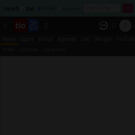
Affitta
Acquista
News
Sport
Focus
Agenda
LAC
People
TioTalk
TICINO
SVIZZERA
DAL MONDO