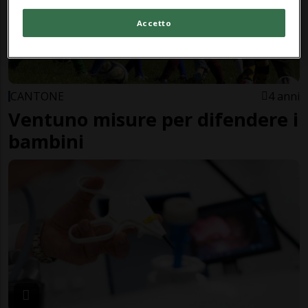
Accetto
CANTONE
4 anni
Ventuno misure per difendere i
bambini