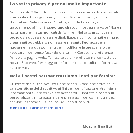
La vostra privacy è per noi molto importante
Noi e i nostri
594
partner archiviamo e accediamo ai dati personali,
come i dati di navigazione gli o identificatori univoci, sul tuo
dispositivo . Selezionando Accetto, abiliti le tecnologie di
tracciamento affinché supportino gli scopi mostrati alla voce "Noi e i
nostri partner trattiamo i dati da fornire". Nel caso in cui queste
tecnologie dovessero essere disabilitate, alcuni contenuti e annunci
visualizzati potrebbero non essere rilevanti. Puoi accedere
nuovamente a questo menu per modificare le tue scelte o per
Notizie su Programma
revocare il consenso facendo clic sul link Gestisci le preferenze in
fondo alla pagina web.. Tali scelte avranno effetto nel contesto del
Cantonale
nostro Sito web. Per maggiori informazioni, consulta l'Informativa
sulla privacy.
Noi e i nostri partner trattiamo i dati per fornire:
Segui le notizie e gli approfondimenti su
Utilizzare dati di geolocalizzazione precisi. Scansione attiva delle
caratteristiche del dispositivo ai fini dell’identificazione. Archiviare
Programma Cantonale.
informazioni su dispositivo e/o accedervi. Pubblicità e contenuti
personalizzati, misurazione delle prestazioni dei contenuti e degli
annunci, ricerche sul pubblico, sviluppo di servizi.
Elenco dei partner (fornitori)
Mostra finalità