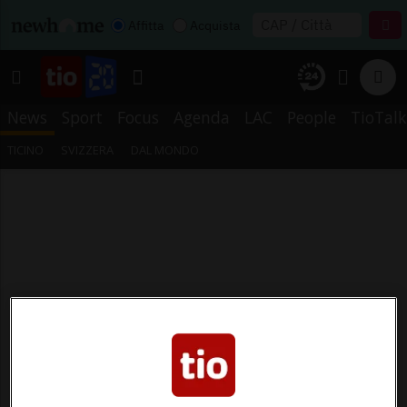
Affitta
Acquista
News
Sport
Focus
Agenda
LAC
People
TioTalk
TICINO
SVIZZERA
DAL MONDO