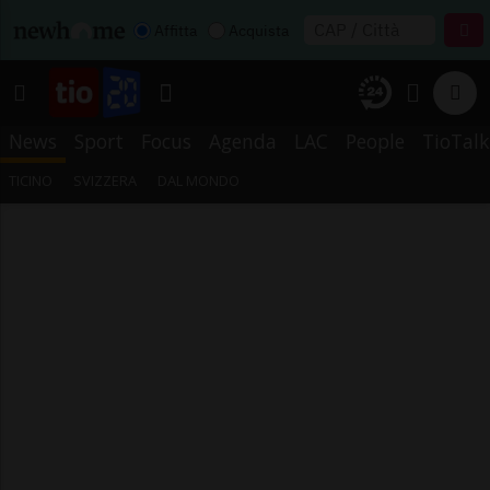
Affitta
Acquista
News
Sport
Focus
Agenda
LAC
People
TioTalk
TICINO
SVIZZERA
DAL MONDO