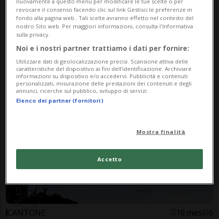
nuovamente a questo menu per modificare le tue scelte o per
revocare il consenso facendo clic sul link Gestisci le preferenze in
fondo alla pagina web.. Tali scelte avranno effetto nel contesto del
nostro Sito web. Per maggiori informazioni, consulta l'Informativa
sulla privacy.
Noi e i nostri partner trattiamo i dati per fornire:
CANTONE
9 mesi
1
Ancora sole, ma le temperature
Utilizzare dati di geolocalizzazione precisi. Scansione attiva delle
caratteristiche del dispositivo ai fini dell’identificazione. Archiviare
informazioni su dispositivo e/o accedervi. Pubblicità e contenuti
calano
personalizzati, misurazione delle prestazioni dei contenuti e degli
annunci, ricerche sul pubblico, sviluppo di servizi.
Elenco dei partner (fornitori)
Mostra finalità
Accetto
CANTONE
10 mesi
6