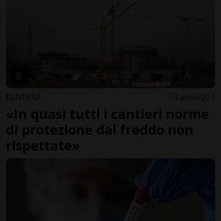
GINEVRA
3 anni
2
1
«In quasi tutti i cantieri norme
di protezione dal freddo non
rispettate»