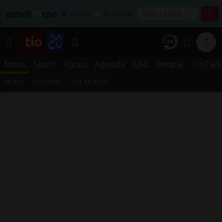
Affitta
Acquista
News
Sport
Focus
Agenda
LAC
People
TioTalk
TICINO
SVIZZERA
DAL MONDO