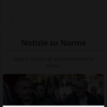
Notizie su Norme
Segui le notizie e gli approfondimenti su
Norme.