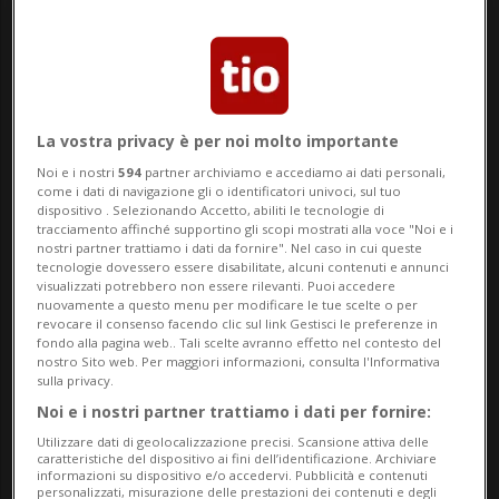
VALLESE
7 mesi
12
2
La vostra privacy è per noi molto importante
«Ci sarà un prima e un dopo
Noi e i nostri
594
partner archiviamo e accediamo ai dati personali,
Crans-Montana»
come i dati di navigazione gli o identificatori univoci, sul tuo
dispositivo . Selezionando Accetto, abiliti le tecnologie di
tracciamento affinché supportino gli scopi mostrati alla voce "Noi e i
nostri partner trattiamo i dati da fornire". Nel caso in cui queste
tecnologie dovessero essere disabilitate, alcuni contenuti e annunci
visualizzati potrebbero non essere rilevanti. Puoi accedere
nuovamente a questo menu per modificare le tue scelte o per
revocare il consenso facendo clic sul link Gestisci le preferenze in
fondo alla pagina web.. Tali scelte avranno effetto nel contesto del
nostro Sito web. Per maggiori informazioni, consulta l'Informativa
sulla privacy.
Noi e i nostri partner trattiamo i dati per fornire:
Utilizzare dati di geolocalizzazione precisi. Scansione attiva delle
caratteristiche del dispositivo ai fini dell’identificazione. Archiviare
informazioni su dispositivo e/o accedervi. Pubblicità e contenuti
SAN GALLO
1 anno
2
personalizzati, misurazione delle prestazioni dei contenuti e degli