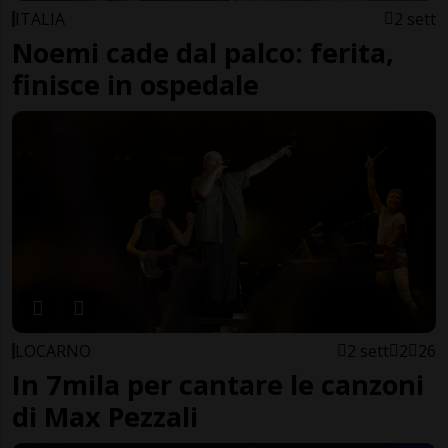
ITALIA
2 sett
Noemi cade dal palco: ferita,
finisce in ospedale
LOCARNO
2 sett
2
26
In 7mila per cantare le canzoni
di Max Pezzali