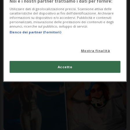
Noi e i nostri partner trattiamo i dati per fornire:
Utilizzare dati di geolocalizzazione precisi. Scansione attiva delle
caratteristiche del dispositivo ai fini dell’identificazione. Archiviare
informazioni su dispositivo e/o accedervi. Pubblicità e contenuti
personalizzati, misurazione delle prestazioni dei contenuti e degli
annunci, ricerche sul pubblico, sviluppo di servizi.
FASHIONCHANNEL
2 sett
Elenco dei partner (fornitori)
Noemi sospende il tour dopo
l'incidente: tornerà sul palco
Mostra finalità
dal 16 agosto
Accetto