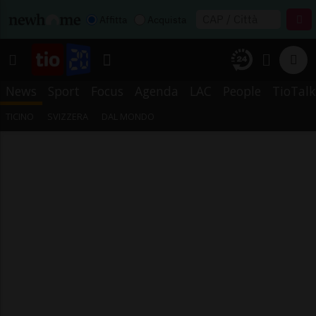
Affitta
Acquista
News
Sport
Focus
Agenda
LAC
People
TioTalk
TICINO
SVIZZERA
DAL MONDO