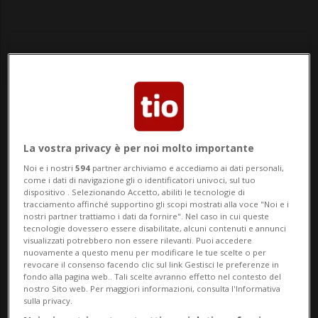
Notizie su Noemi
La vostra privacy è per noi molto importante
Noi e i nostri
594
partner archiviamo e accediamo ai dati personali,
Segui le notizie e gli approfondimenti su
come i dati di navigazione gli o identificatori univoci, sul tuo
Noemi.
dispositivo . Selezionando Accetto, abiliti le tecnologie di
tracciamento affinché supportino gli scopi mostrati alla voce "Noi e i
nostri partner trattiamo i dati da fornire". Nel caso in cui queste
tecnologie dovessero essere disabilitate, alcuni contenuti e annunci
visualizzati potrebbero non essere rilevanti. Puoi accedere
nuovamente a questo menu per modificare le tue scelte o per
revocare il consenso facendo clic sul link Gestisci le preferenze in
fondo alla pagina web.. Tali scelte avranno effetto nel contesto del
nostro Sito web. Per maggiori informazioni, consulta l'Informativa
sulla privacy.