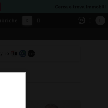
Cerca e trova immobili
ubriche
n
ian.