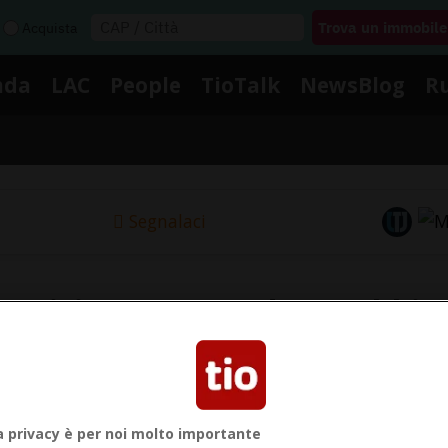
Acquista
nda
LAC
People
TioTalk
NewsBlog
R
Segnalaci
Notizie su Masoud Pezeshkia
ui le notizie e gli approfondimenti su Masoud Pezeshk
a privacy è per noi molto importante