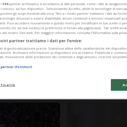
ri
594
partner archiviamo e accediamo ai dati personali, come i dati di navigazione 
ri univoci, sul tuo dispositivo . Selezionando Accetto, abiliti le tecnologie di tracc
portino gli scopi mostrati alla voce "Noi e i nostri partner trattiamo i dati da fornir
tecnologie dovessero essere disabilitate, alcuni contenuti e annunci visualizzati 
vanti. Puoi accedere nuovamente a questo menu per modificare le tue scelte o per
endo clic sul link Gestisci le preferenze in fondo alla pagina web.. Tali scelte avr
o del nostro Sito web. Per maggiori informazioni, consulta l'Informativa sulla priva
ostri partner trattiamo i dati per fornire:
ati di geolocalizzazione precisi. Scansione attiva delle caratteristiche del dispositivo 
icazione. Archiviare informazioni su dispositivo e/o accedervi. Pubblicità e contenu
ati, misurazione delle prestazioni dei contenuti e degli annunci, ricerche sul pubbl
 partner (fornitori)
1 mese
9
7
GUERRA IN MEDIO ORIENT
se necessario
Iran: «Non ci p
 finalità
Ac
critto»
non è arrenders