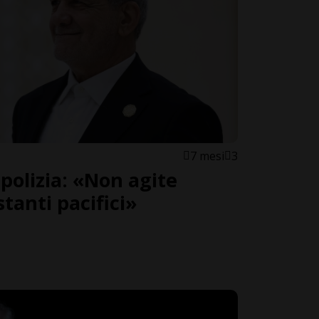
7 mesi
3
polizia: «Non agite
tanti pacifici»