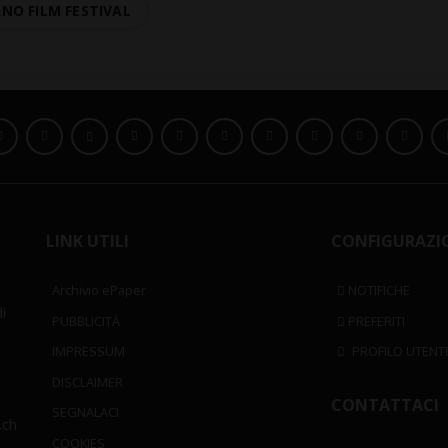
NO FILM FESTIVAL
LINK UTILI
CONFIGURAZI
Archivio ePaper
NOTIFICHE
i
PUBBLICITÀ
PREFERITI
IMPRESSUM
PROFILO UTENT
DISCLAIMER
CONTATTACI
SEGNALACI
.ch
COOKIES