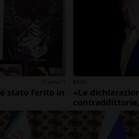
1 anno
1
IRAN
è stato ferito in
«Le dichiarazio
contraddittorie