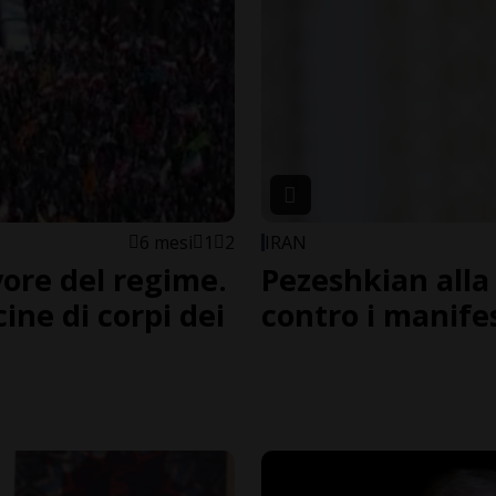
6 mesi
1
2
IRAN
vore del regime.
Pezeshkian alla 
ine di corpi dei
contro i manifes