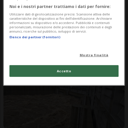
Noi e i nostri partner trattiamo i dati per fornire:
Utilizzare dati di geolocalizzazione precisi. Scansione attiva delle
caratteristiche del dispositivo ai fini dell’identificazione. Archiviare
informazioni su dispositivo e/o accedervi. Pubblicità e contenuti
personalizzati, misurazione delle prestazioni dei contenuti e degli
ITALIA
10 mesi
annunci, ricerche sul pubblico, sviluppo di servizi.
Milano ancora allagata: strade
Elenco dei partner (fornitori)
come torrenti e scuole
evacuate
Mostra finalità
Accetto