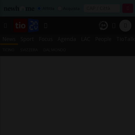
Affitta
Acquista
News
Sport
Focus
Agenda
LAC
People
TioTalk
TICINO
SVIZZERA
DAL MONDO