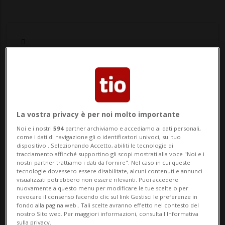
Notizie su Lambro
La vostra privacy è per noi molto importante
Segui le notizie e gli approfondimenti su
Noi e i nostri
594
partner archiviamo e accediamo ai dati personali,
Lambro.
come i dati di navigazione gli o identificatori univoci, sul tuo
dispositivo . Selezionando Accetto, abiliti le tecnologie di
tracciamento affinché supportino gli scopi mostrati alla voce "Noi e i
nostri partner trattiamo i dati da fornire". Nel caso in cui queste
tecnologie dovessero essere disabilitate, alcuni contenuti e annunci
visualizzati potrebbero non essere rilevanti. Puoi accedere
nuovamente a questo menu per modificare le tue scelte o per
revocare il consenso facendo clic sul link Gestisci le preferenze in
fondo alla pagina web.. Tali scelte avranno effetto nel contesto del
nostro Sito web. Per maggiori informazioni, consulta l'Informativa
sulla privacy.