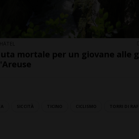
HÂTEL
uta mortale per un giovane alle g
l'Areuse
TA
SICCITÀ
TICINO
CICLISMO
TORRI DI R