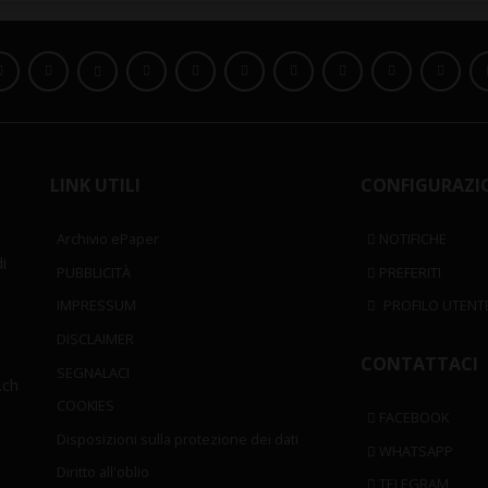
LINK UTILI
CONFIGURAZI
Archivio ePaper
NOTIFICHE
i
PUBBLICITÀ
PREFERITI
IMPRESSUM
PROFILO UTENT
DISCLAIMER
CONTATTACI
SEGNALACI
.ch
COOKIES
FACEBOOK
Disposizioni sulla protezione dei dati
WHATSAPP
Diritto all'oblio
TELEGRAM