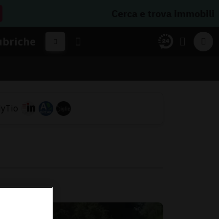
Cerca e trova immobili
ubriche
.