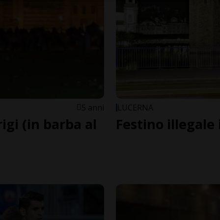
5 anni
LUCERNA
rigi (in barba al
Festino illegale