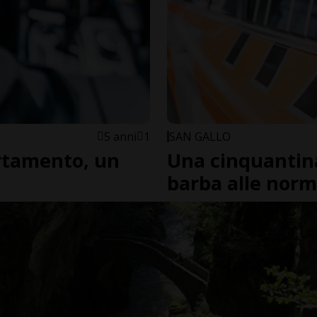
5 anni
1
SAN GALLO
artamento, un
Una cinquantina
barba alle norm