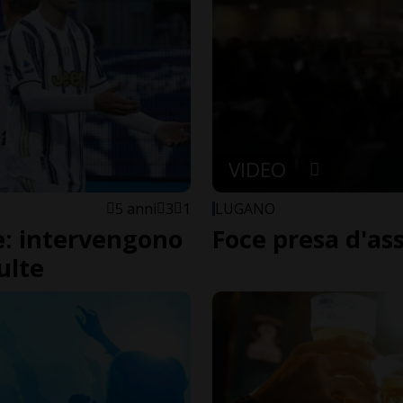
VIDEO
5 anni
3
1
LUGANO
ve: intervengono
Foce presa d'ass
ulte