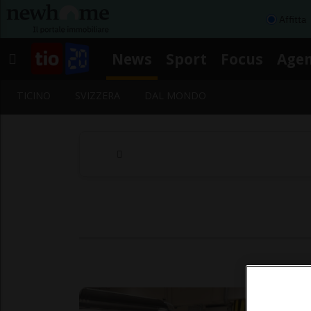
Affitta
News
Sport
Focus
Age
TICINO
SVIZZERA
DAL MONDO