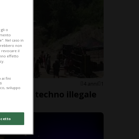
gli o
iamento
e". Nel caso in
potrebbero non
 revocare il
anno effetto
cy.
ai fini
4 anni
1
ti
ico, sviluppo
na festa techno illegale
cetto