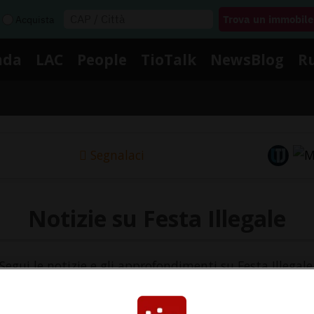
Acquista
nda
LAC
People
TioTalk
NewsBlog
R
Segnalaci
Notizie su Festa Illegale
Segui le notizie e gli approfondimenti su Festa Illegale