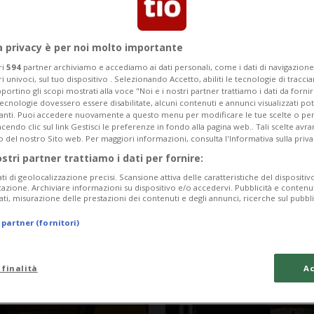
a privacy è per noi molto importante
ri
594
partner archiviamo e accediamo ai dati personali, come i dati di navigazione 
ri univoci, sul tuo dispositivo . Selezionando Accetto, abiliti le tecnologie di tracc
portino gli scopi mostrati alla voce "Noi e i nostri partner trattiamo i dati da fornir
tecnologie dovessero essere disabilitate, alcuni contenuti e annunci visualizzati 
vanti. Puoi accedere nuovamente a questo menu per modificare le tue scelte o per
endo clic sul link Gestisci le preferenze in fondo alla pagina web.. Tali scelte avr
o del nostro Sito web. Per maggiori informazioni, consulta l'Informativa sulla priva
ostri partner trattiamo i dati per fornire:
ati di geolocalizzazione precisi. Scansione attiva delle caratteristiche del dispositivo 
3 mesi
11
7
FRIBURGO
icazione. Archiviare informazioni su dispositivo e/o accedervi. Pubblicità e contenu
ati, misurazione delle prestazioni dei contenuti e degli annunci, ricerche sul pubbl
tiglie contro la
In centinaia a u
 partner (fornitori)
 finalità
Ac