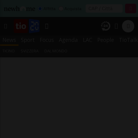
Affitta
Acquista
News
Sport
Focus
Agenda
LAC
People
TioTalk
TICINO
SVIZZERA
DAL MONDO