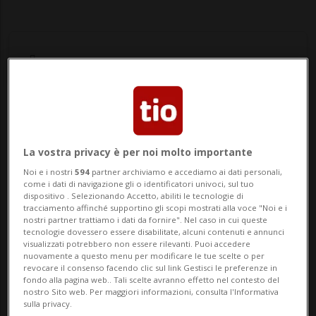
Notizie su Emirates
La vostra privacy è per noi molto importante
Segui le notizie e gli approfondimenti su
Noi e i nostri
594
partner archiviamo e accediamo ai dati personali,
come i dati di navigazione gli o identificatori univoci, sul tuo
Emirates.
dispositivo . Selezionando Accetto, abiliti le tecnologie di
tracciamento affinché supportino gli scopi mostrati alla voce "Noi e i
nostri partner trattiamo i dati da fornire". Nel caso in cui queste
tecnologie dovessero essere disabilitate, alcuni contenuti e annunci
visualizzati potrebbero non essere rilevanti. Puoi accedere
nuovamente a questo menu per modificare le tue scelte o per
revocare il consenso facendo clic sul link Gestisci le preferenze in
fondo alla pagina web.. Tali scelte avranno effetto nel contesto del
nostro Sito web. Per maggiori informazioni, consulta l'Informativa
sulla privacy.