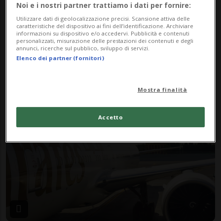
Noi e i nostri partner trattiamo i dati per fornire:
Utilizzare dati di geolocalizzazione precisi. Scansione attiva delle
caratteristiche del dispositivo ai fini dell’identificazione. Archiviare
informazioni su dispositivo e/o accedervi. Pubblicità e contenuti
personalizzati, misurazione delle prestazioni dei contenuti e degli
annunci, ricerche sul pubblico, sviluppo di servizi.
SVIZZERA
2 anni
57
3
Elenco dei partner (fornitori)
Volano in Svizzera con
Emirates, si ritrovano sole a
Mostra finalità
bordo
Accetto