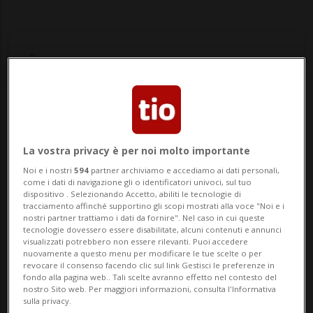
Notizie su Ebrahim Raisi
La vostra privacy è per noi molto importante
Segui le notizie e gli approfondimenti su
Noi e i nostri
594
partner archiviamo e accediamo ai dati personali,
come i dati di navigazione gli o identificatori univoci, sul tuo
Ebrahim Raisi.
dispositivo . Selezionando Accetto, abiliti le tecnologie di
tracciamento affinché supportino gli scopi mostrati alla voce "Noi e i
nostri partner trattiamo i dati da fornire". Nel caso in cui queste
tecnologie dovessero essere disabilitate, alcuni contenuti e annunci
visualizzati potrebbero non essere rilevanti. Puoi accedere
nuovamente a questo menu per modificare le tue scelte o per
revocare il consenso facendo clic sul link Gestisci le preferenze in
fondo alla pagina web.. Tali scelte avranno effetto nel contesto del
nostro Sito web. Per maggiori informazioni, consulta l'Informativa
sulla privacy.