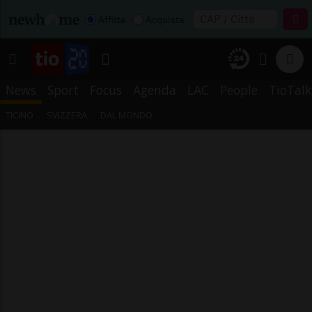
Affitta
Acquista
News
Sport
Focus
Agenda
LAC
People
TioTalk
TICINO
SVIZZERA
DAL MONDO