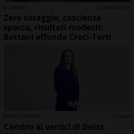
LUGANO
2 sett
56
75
Zero coraggio, coscienza
sporca, risultati modesti:
Bottani affonda Croci-Torti
SWISS OLYMPIC
1 mese
Cambio ai vertici di Swiss