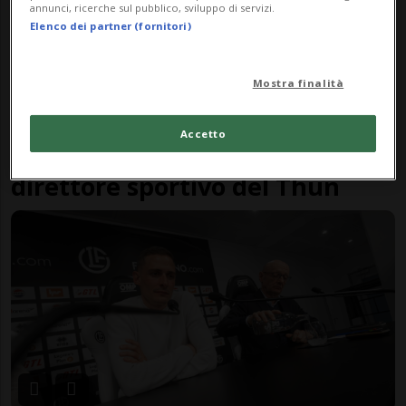
annunci, ricerche sul pubblico, sviluppo di servizi.
Elenco dei partner (fornitori)
Mostra finalità
CALCIO
3 gior
1
6
Accetto
Simone Rapp è il nuovo
direttore sportivo del Thun