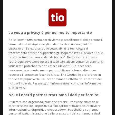
La vostra privacy è per noi molto importante
Noi e i nostri
594
partner archiviamo e accediamo ai dati personali,
Notizie su Dirigenza
come i dati di navigazione gli o identificatori univoci, sul tuo
dispositivo . Selezionando Accetto, abiliti le tecnologie di
Sportiva
tracciamento affinché supportino gli scopi mostrati alla voce "Noi e i
nostri partner trattiamo i dati da fornire". Nel caso in cui queste
tecnologie dovessero essere disabilitate, alcuni contenuti e annunci
visualizzati potrebbero non essere rilevanti. Puoi accedere
nuovamente a questo menu per modificare le tue scelte o per
Segui le notizie e gli approfondimenti su
revocare il consenso facendo clic sul link Gestisci le preferenze in
fondo alla pagina web.. Tali scelte avranno effetto nel contesto del
Dirigenza Sportiva.
nostro Sito web. Per maggiori informazioni, consulta l'Informativa
sulla privacy.
Noi e i nostri partner trattiamo i dati per fornire:
Utilizzare dati di geolocalizzazione precisi. Scansione attiva delle
caratteristiche del dispositivo ai fini dell’identificazione. Archiviare
informazioni su dispositivo e/o accedervi. Pubblicità e contenuti
personalizzati, misurazione delle prestazioni dei contenuti e degli