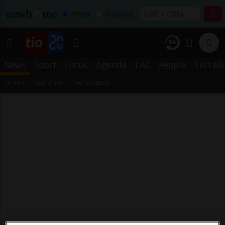
Affitta
Acquista
News
Sport
Focus
Agenda
LAC
People
TioTalk
TICINO
SVIZZERA
DAL MONDO