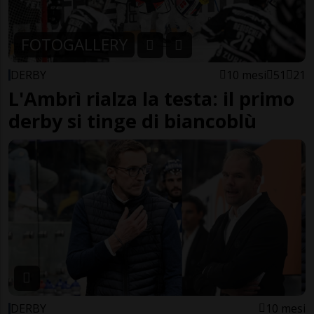
FOTOGALLERY
DERBY
10 mesi
51
21
L'Ambrì rialza la testa: il primo
derby si tinge di biancoblù
DERBY
10 mesi