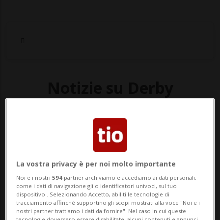
Notizie su Derby
Ticinese
Segui le notizie e gli approfondimenti su
Derby Ticinese.
La vostra privacy è per noi molto importante
Noi e i nostri
594
partner archiviamo e accediamo ai dati personali,
come i dati di navigazione gli o identificatori univoci, sul tuo
dispositivo . Selezionando Accetto, abiliti le tecnologie di
tracciamento affinché supportino gli scopi mostrati alla voce "Noi e i
nostri partner trattiamo i dati da fornire". Nel caso in cui queste
tecnologie dovessero essere disabilitate, alcuni contenuti e annunci