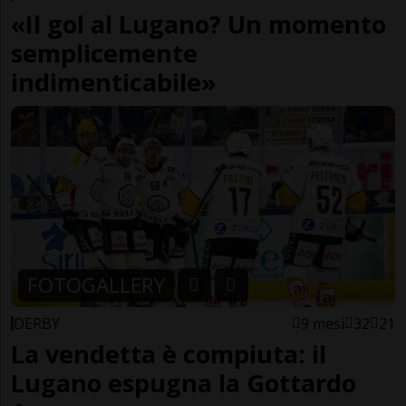
«Il gol al Lugano? Un momento
semplicemente
indimenticabile»
FOTOGALLERY
DERBY
9 mesi
32
21
La vendetta è compiuta: il
Lugano espugna la Gottardo