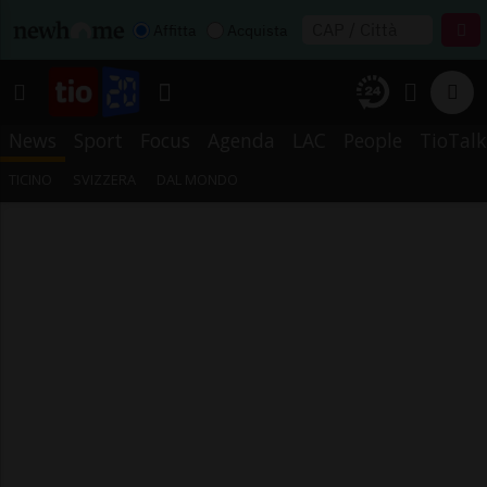
Affitta
Acquista
News
Sport
Focus
Agenda
LAC
People
TioTalk
TICINO
SVIZZERA
DAL MONDO