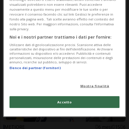
visualizzati potrebbero non essere rilevanti. Puoi accedere
nuovamente a questo menu per modificare le tue scelte o per
revocare il consenso facendo clic sul link Gestisci le preferenze in
fondo alla pagina web.. Tali scelte avranno effetto nel contesto del
nostro Sito web. Per maggiori informazioni, consulta l'Informativa
sulla privacy.
Noi e i nostri partner trattiamo i dati per fornire:
NATIONAL LEAGUE
1 mese
6
2
Utilizzare dati di geolocalizzazione precisi. Scansione attiva delle
Ambrì e Lugano, si parte
caratteristiche del dispositivo ai fini dell’identificazione. Archiviare
informazioni su dispositivo e/o accedervi. Pubblicità e contenuti
personalizzati, misurazione delle prestazioni dei contenuti e degli
annunci, ricerche sul pubblico, sviluppo di servizi.
Elenco dei partner (fornitori)
Mostra finalità
Accetto
METIORE
6 mesi
15
6