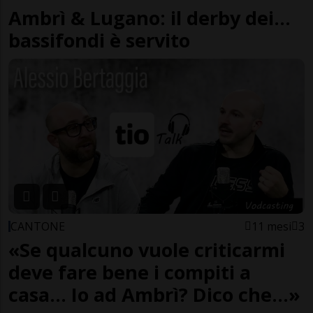
Ambrì & Lugano: il derby dei...
bassifondi è servito
CANTONE
11 mesi
3
«Se qualcuno vuole criticarmi
deve fare bene i compiti a
casa... Io ad Ambrì? Dico che...»