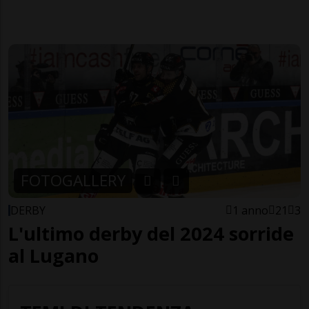
FOTOGALLERY
DERBY
1 anno
21
3
L'ultimo derby del 2024 sorride
al Lugano