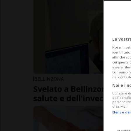
La vostr
Noi e i nost
identificato
affinché sup
cui queste 
essere rile
consenso fac
nel contest
BELLINZONA
Noi e i n
Svelato a Bellinzona il se
Utilizzare d
salute e dell'invecchiam
dell’identif
personalizz
di servizi.
Elenco dei
Mostra