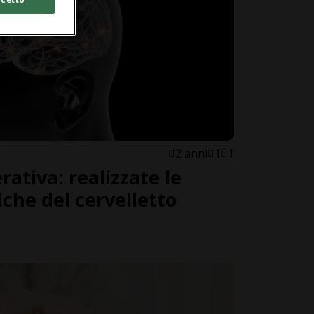
2 anni
1
1
ativa: realizzate le
iche del cervelletto