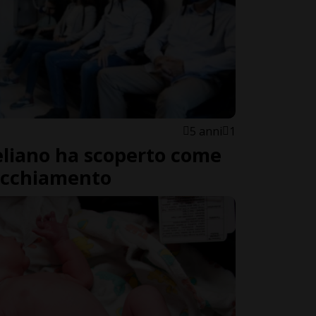
5 anni
1
eliano ha scoperto come
vecchiamento