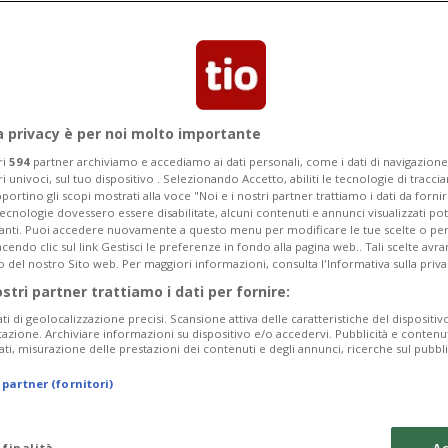
a privacy è per noi molto importante
ri
594
partner archiviamo e accediamo ai dati personali, come i dati di navigazione 
ri univoci, sul tuo dispositivo . Selezionando Accetto, abiliti le tecnologie di tracc
portino gli scopi mostrati alla voce "Noi e i nostri partner trattiamo i dati da fornir
tecnologie dovessero essere disabilitate, alcuni contenuti e annunci visualizzati 
vanti. Puoi accedere nuovamente a questo menu per modificare le tue scelte o per
endo clic sul link Gestisci le preferenze in fondo alla pagina web.. Tali scelte avr
o del nostro Sito web. Per maggiori informazioni, consulta l'Informativa sulla priva
1 anno
3
ZURIGO
ostri partner trattiamo i dati per fornire:
greto della
Di fronte allo st
ati di geolocalizzazione precisi. Scansione attiva delle caratteristiche del dispositivo 
ento
si diversificano
icazione. Archiviare informazioni su dispositivo e/o accedervi. Pubblicità e contenu
ati, misurazione delle prestazioni dei contenuti e degli annunci, ricerche sul pubbl
 partner (fornitori)
 finalità
Ac