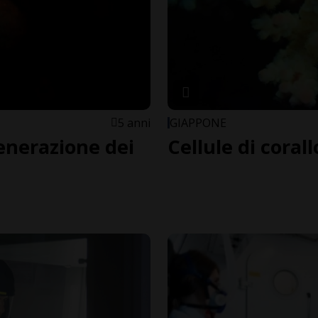
5 anni
GIAPPONE
enerazione dei
Cellule di corall