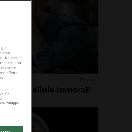
gli o
iamento
e". Nel caso in
potrebbero non
 revocare il
anno effetto
cy.
1 anno
ress, le cellule tumorali
ai fini
ti
ico, sviluppo
cetto