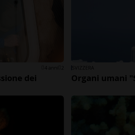
4 anni
2
SVIZZERA
ssione dei
Organi umani "