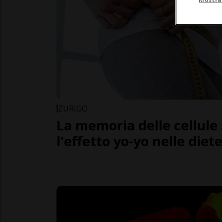
ZURIGO
La memoria delle cellule
l'effetto yo-yo nelle diet