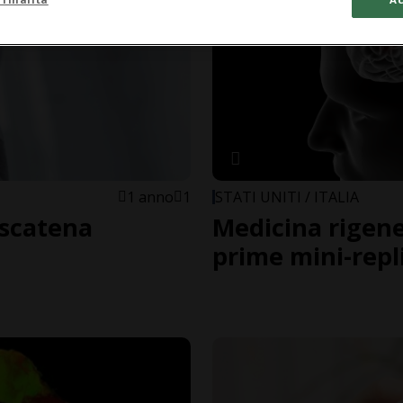
1 anno
1
STATI UNITI / ITALIA
 scatena
Medicina rigener
e
prime mini-repl