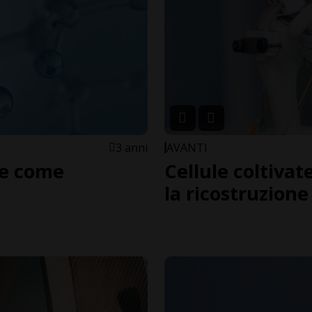
3 anni
AVANTI
o e come
Cellule coltiva
la ricostruzione