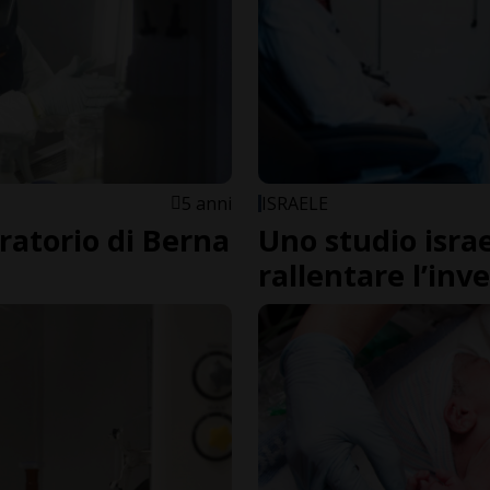
5 anni
ISRAELE
oratorio di Berna
Uno studio isra
rallentare l’in