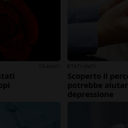
3 anni
1
STATI UNITI
tati
Scoperto il perc
opi
potrebbe aiutare
depressione